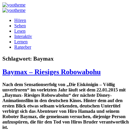
Hören
Sehen
Lesen
Interaktiv
Lernen
Ratgeber
Schlagwort:
Baymax
Baymax – Riesiges Robowabohu
Nach dem Sensationserfolg von „Die Eiskönigin – Völlig
unverfroren“ im vorletzten Jahr läuft seit dem 22.01.2015 mit
„Baymax- Riesiges Robowabohu“ der nächste Disney-
Animationsfilm in den deutschen Kinos. Hinter dem auf den
ersten Blick etwas seltsam wirkenden, deutschen Untertitel
verbirgt sich das Abenteuer von Hiro Hamada und seinem
Roboter Baymax, die gemeinsam versuchen, diejenige Person
aufzuspüren, die für den Tod von Hiros Bruder verantwortlich
ist.