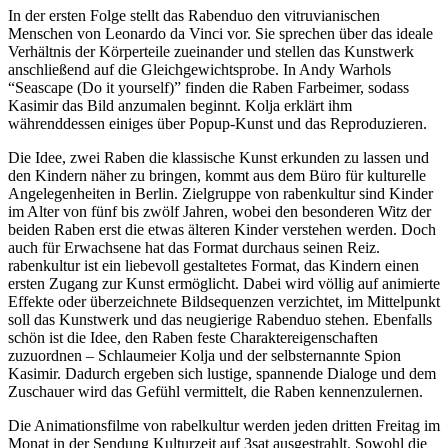
In der ersten Folge stellt das Rabenduo den vitruvianischen
Menschen von Leonardo da Vinci vor. Sie sprechen über das ideale
Verhältnis der Körperteile zueinander und stellen das Kunstwerk
anschließend auf die Gleichgewichtsprobe. In Andy Warhols
“Seascape (Do it yourself)” finden die Raben Farbeimer, sodass
Kasimir das Bild anzumalen beginnt. Kolja erklärt ihm
währenddessen einiges über Popup-Kunst und das Reproduzieren.
Die Idee, zwei Raben die klassische Kunst erkunden zu lassen und
den Kindern näher zu bringen, kommt aus dem Büro für kulturelle
Angelegenheiten in Berlin. Zielgruppe von rabenkultur sind Kinder
im Alter von fünf bis zwölf Jahren, wobei den besonderen Witz der
beiden Raben erst die etwas älteren Kinder verstehen werden. Doch
auch für Erwachsene hat das Format durchaus seinen Reiz.
rabenkultur ist ein liebevoll gestaltetes Format, das Kindern einen
ersten Zugang zur Kunst ermöglicht. Dabei wird völlig auf animierte
Effekte oder überzeichnete Bildsequenzen verzichtet, im Mittelpunkt
soll das Kunstwerk und das neugierige Rabenduo stehen. Ebenfalls
schön ist die Idee, den Raben feste Charaktereigenschaften
zuzuordnen – Schlaumeier Kolja und der selbsternannte Spion
Kasimir. Dadurch ergeben sich lustige, spannende Dialoge und dem
Zuschauer wird das Gefühl vermittelt, die Raben kennenzulernen.
Die Animationsfilme von rabelkultur werden jeden dritten Freitag im
Monat in der Sendung Kulturzeit auf 3sat ausgestrahlt. Sowohl die