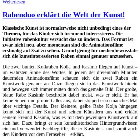
Weiterlesen
Rabenduo erklärt die Welt der Kunst!
Klassische Kunst ist normalerweise nicht unbedingt eines der
Themen, für das Kinder sich brennend interessieren. Die
Initiative rabenkultur versucht das zu ändern. Das Format ist
zwar nicht neu, aber momentan sind die Animationsfilme
erstmalig auf 3sat zu sehen. Grund genug für medienbewusst.de
sich die kunstinteressierten Raben einmal genauer anzusehen.
Die zwei bunten Kolkraben Kolja und Kasimir fliegen auf Kunst –
im wahrsten Sinne des Wortes. In jedem der dreieinhalb Minuten
dauernden Animationsfilme schauen sich die zwei Raben ein
Kunstwerk genauer an. Dazu fliegen sie in das Kunstwerk hinein
und bewegen sich immer mitten durch das gemalte Bild. Der große,
blaue Rabe Kasimir beschreibt dabei meist, was er sieht. Er hat
keine Scheu und probiert alles aus, dabei stolpert er so manches Mal
über wichtige Details. Der kleinere, gelbe Rabe Kolja hingegen
kennt sich mit der Kunst und seinen Künstlern aus und erklärt
seinem Freund Kasimir, was es mit dem jeweiligen Kunstwerk auf
sich hat. Dazu bringt er sein kunsthistorisches Hintergrundwissen
ein und verwendet Fachbegriffe, die er Kasimir – und somit auch
den Kindern vor dem Fernseher – erklärt.