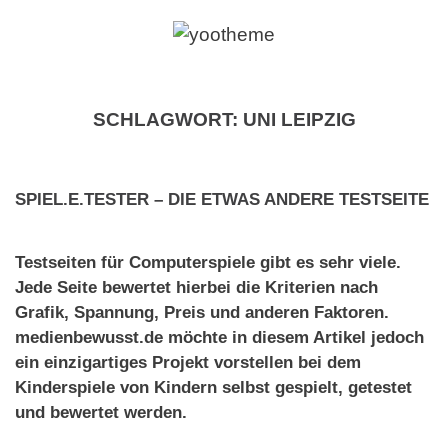
SCHLAGWORT:
UNI LEIPZIG
SPIEL.E.TESTER – DIE ETWAS ANDERE TESTSEITE
Testseiten für Computerspiele gibt es sehr viele.
Jede Seite bewertet hierbei die Kriterien nach
Grafik, Spannung, Preis und anderen Faktoren.
medienbewusst.de möchte in diesem Artikel jedoch
ein einzigartiges Projekt vorstellen bei dem
Kinderspiele von Kindern selbst gespielt, getestet
und bewertet werden.