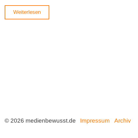
Weiterlesen
© 2026 medienbewusst.de
Impressum
Archiv