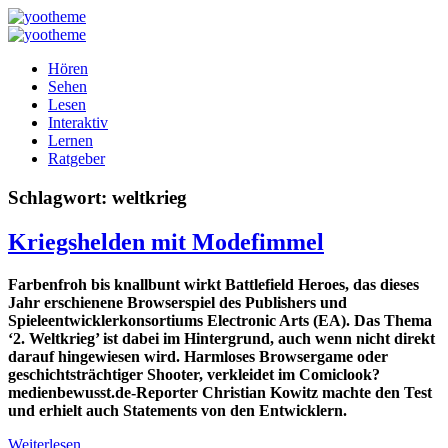
Hören
Sehen
Lesen
Interaktiv
Lernen
Ratgeber
Schlagwort:
weltkrieg
Kriegshelden mit Modefimmel
Farbenfroh bis knallbunt wirkt Battlefield Heroes, das dieses
Jahr erschienene Browserspiel des Publishers und
Spieleentwicklerkonsortiums Electronic Arts (EA). Das Thema
‘2. Weltkrieg’ ist dabei im Hintergrund, auch wenn nicht direkt
darauf hingewiesen wird. Harmloses Browsergame oder
geschichtsträchtiger Shooter, verkleidet im Comiclook?
medienbewusst.de-Reporter Christian Kowitz machte den Test
und erhielt auch Statements von den Entwicklern.
Weiterlesen