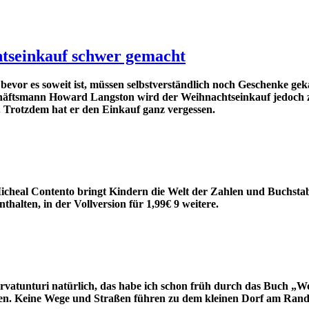
htseinkauf schwer gemacht
evor es soweit ist, müssen selbstverständlich noch Geschenke ge
chäftsmann Howard Langston wird der Weihnachtseinkauf jedoch zu
 Trotzdem hat er den Einkauf ganz vergessen.
cheal Contento bringt Kindern die Welt der Zahlen und Buchstabe
nthalten, in der Vollversion für 1,99€ 9 weitere.
atunturi natürlich, das habe ich schon früh durch das Buch „W
ieren. Keine Wege und Straßen führen zu dem kleinen Dorf am Rande