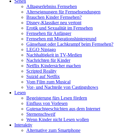
Sehen
Alltagserlebniss Fernsehen
Alterseignungen für Fernsehsendungen
Brauchen Kinder Fernsehen?
Disney-Klassiker neu vertont
Erotik und Sexualität im Fernsehen
Fernsehen für Anfänger
Fernsehen mit Migrationshintergrund
Gänsehaut oder Lachkrampf beim Fernsehen?
LEGO Ninjago
Nachhaltigkeit in TV-Medien
Nachrichten für Kinder
Netflix Kindersicher machen
Scripted Reality
Suizid auf Netflix
Vom Film zum Musical
Vor- und Nachteile von Castingshows
Lesen
Begeisterung fürs Lesen fördern
Einfluss von Vorlesen
Gutenachtgeschichten aus dem Internet
Sternenschweif
Wenn Kinder nicht Lesen wollen
Interaktiv
Alternative zum Smartphone