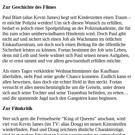
Zur Geschichte des Filmes
Paul Blart (alias Kevin James) hegt seit Kinderzeiten einen Traum –
er möchte Polizist werden! Um sich diesen Wunsch zu erfüllen,
bedarf es jedoch einer Sportprüfung an der Polizeiakademie, die für
ihn zum schier unüberwindbaren Hindernis wird. Doch Paul gibt
nicht auf und sichert sich einen Job als Wachmann im örtlichen
Einkaufszentrum, um doch noch einen Beitrag für die öffentliche
Sicherheit leisten zu können. Fortan bestimmt der Job sein Leben,
denn mit Leib und Seele widmet sich Paul seinen neuen Aufgaben,
die er ernst nimmt und vor allem gewissenhaft erfüllen möchte.
Als eines Tages verkleidete Weihnachtsmänner das Kaufhaus
überfallen, sieht Paul seine große Chance kommen. Endlich kann er
allen beweisen, dass doch ein echter Held in ihm steckt. Fortan
versucht er alles menschenmögliche um die Geiseln, unter denen
sich auch seine Tochter und seine Traumfrau befinden, zu retten…
und die spannende Jagd nach den Gangstern kann beginnen.
Zur Filmkritik
Wer sich gern die Fernsehserie “King of Queens” anschaut, wird
viel von Kevin James (im TV: alias Doug) im neuen Kinostreifen
wiederfinden. Paul und Doug zeichnen ähnliche Charakterzüge,
sind in manchen Situationen kaum voneinander zu unterscheiden.