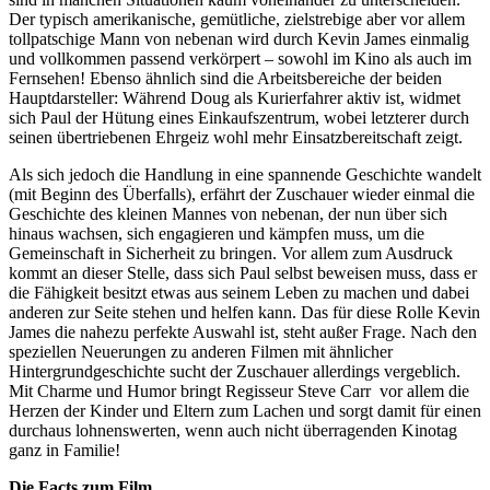
Der typisch amerikanische, gemütliche, zielstrebige aber vor allem
tollpatschige Mann von nebenan wird durch Kevin James einmalig
und vollkommen passend verkörpert – sowohl im Kino als auch im
Fernsehen! Ebenso ähnlich sind die Arbeitsbereiche der beiden
Hauptdarsteller: Während Doug als Kurierfahrer aktiv ist, widmet
sich Paul der Hütung eines Einkaufszentrum, wobei letzterer durch
seinen übertriebenen Ehrgeiz wohl mehr Einsatzbereitschaft zeigt.
Als sich jedoch die Handlung in eine spannende Geschichte wandelt
(mit Beginn des Überfalls), erfährt der Zuschauer wieder einmal die
Geschichte des kleinen Mannes von nebenan, der nun über sich
hinaus wachsen, sich engagieren und kämpfen muss, um die
Gemeinschaft in Sicherheit zu bringen. Vor allem zum Ausdruck
kommt an dieser Stelle, dass sich Paul selbst beweisen muss, dass er
die Fähigkeit besitzt etwas aus seinem Leben zu machen und dabei
anderen zur Seite stehen und helfen kann. Das für diese Rolle Kevin
James die nahezu perfekte Auswahl ist, steht außer Frage. Nach den
speziellen Neuerungen zu anderen Filmen mit ähnlicher
Hintergrundgeschichte sucht der Zuschauer allerdings vergeblich.
Mit Charme und Humor bringt Regisseur Steve Carr vor allem die
Herzen der Kinder und Eltern zum Lachen und sorgt damit für einen
durchaus lohnenswerten, wenn auch nicht überragenden Kinotag
ganz in Familie!
Die Facts zum Film