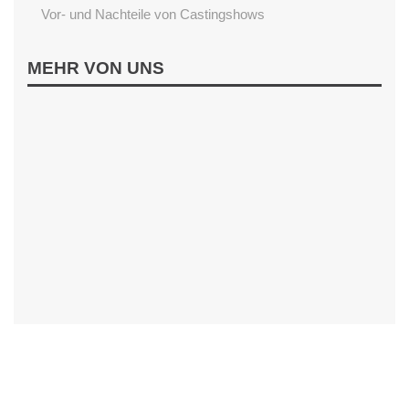
Vor- und Nachteile von Castingshows
LESEN
MEHR VON UNS
Begeisterung fürs Lesen fördern
Einfluss von Vorlesen
Gutenachtgeschichten aus dem Internet
Sternenschweif
Wenn Kinder nicht Lesen wollen
INTERAKTIV
Alternative zum Smartphone
Ballerspiele Verbieten?
Clixmix
Gefahren der sozialen Netzwerke
Handykontrolle der Eltern
Ist mein Kind Handysüchtig?
Kettenbriefe auf Whatsapp