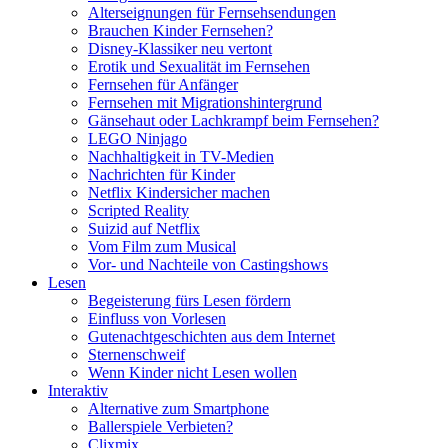
Alterseignungen für Fernsehsendungen
Brauchen Kinder Fernsehen?
Disney-Klassiker neu vertont
Erotik und Sexualität im Fernsehen
Fernsehen für Anfänger
Fernsehen mit Migrationshintergrund
Gänsehaut oder Lachkrampf beim Fernsehen?
LEGO Ninjago
Nachhaltigkeit in TV-Medien
Nachrichten für Kinder
Netflix Kindersicher machen
Scripted Reality
Suizid auf Netflix
Vom Film zum Musical
Vor- und Nachteile von Castingshows
Lesen
Begeisterung fürs Lesen fördern
Einfluss von Vorlesen
Gutenachtgeschichten aus dem Internet
Sternenschweif
Wenn Kinder nicht Lesen wollen
Interaktiv
Alternative zum Smartphone
Ballerspiele Verbieten?
Clixmix