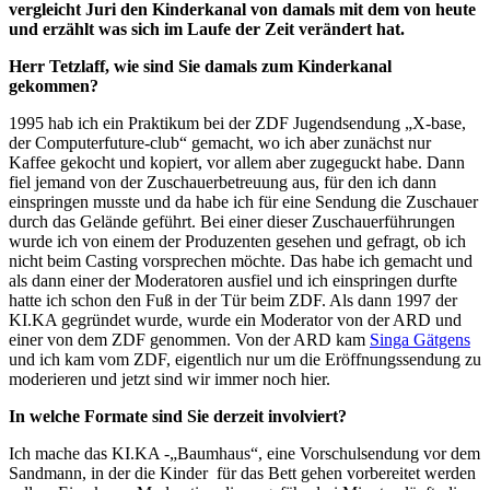
vergleicht Juri den Kinderkanal von damals mit dem von heute
und erzählt was sich im Laufe der Zeit verändert hat.
Herr Tetzlaff, wie sind Sie damals zum Kinderkanal
gekommen?
1995 hab ich ein Praktikum bei der ZDF Jugendsendung „X-base,
der Computerfuture-club“ gemacht, wo ich aber zunächst nur
Kaffee gekocht und kopiert, vor allem aber zugeguckt habe. Dann
fiel jemand von der Zuschauerbetreuung aus, für den ich dann
einspringen musste und da habe ich für eine Sendung die Zuschauer
durch das Gelände geführt. Bei einer dieser Zuschauerführungen
wurde ich von einem der Produzenten gesehen und gefragt, ob ich
nicht beim Casting vorsprechen möchte. Das habe ich gemacht und
als dann einer der Moderatoren ausfiel und ich einspringen durfte
hatte ich schon den Fuß in der Tür beim ZDF. Als dann 1997 der
KI.KA gegründet wurde, wurde ein Moderator von der ARD und
einer von dem ZDF genommen. Von der ARD kam
Singa Gätgens
und ich kam vom ZDF, eigentlich nur um die Eröffnungssendung zu
moderieren und jetzt sind wir immer noch hier.
In welche Formate sind Sie derzeit involviert?
Ich mache das KI.KA -„Baumhaus“, eine Vorschulsendung vor dem
Sandmann, in der die Kinder für das Bett gehen vorbereitet werden