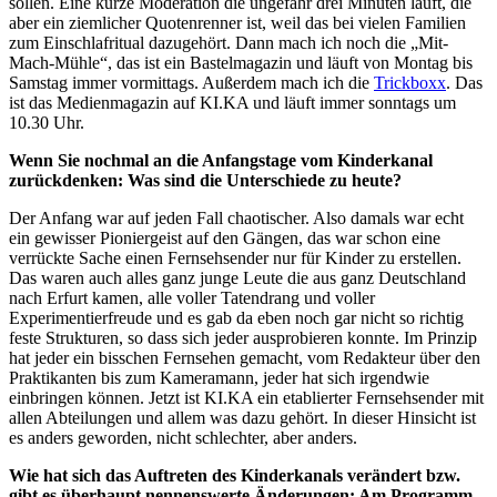
sollen. Eine kurze Moderation die ungefähr drei Minuten läuft, die
aber ein ziemlicher Quotenrenner ist, weil das bei vielen Familien
zum Einschlafritual dazugehört. Dann mach ich noch die „Mit-
Mach-Mühle“, das ist ein Bastelmagazin und läuft von Montag bis
Samstag immer vormittags. Außerdem mach ich die
Trickboxx
. Das
ist das Medienmagazin auf KI.KA und läuft immer sonntags um
10.30 Uhr.
Wenn Sie nochmal an die Anfangstage vom Kinderkanal
zurückdenken: Was sind die Unterschiede zu heute?
Der Anfang war auf jeden Fall chaotischer. Also damals war echt
ein gewisser Pioniergeist auf den Gängen, das war schon eine
verrückte Sache einen Fernsehsender nur für Kinder zu erstellen.
Das waren auch alles ganz junge Leute die aus ganz Deutschland
nach Erfurt kamen, alle voller Tatendrang und voller
Experimentierfreude und es gab da eben noch gar nicht so richtig
feste Strukturen, so dass sich jeder ausprobieren konnte. Im Prinzip
hat jeder ein bisschen Fernsehen gemacht, vom Redakteur über den
Praktikanten bis zum Kameramann, jeder hat sich irgendwie
einbringen können. Jetzt ist KI.KA ein etablierter Fernsehsender mit
allen Abteilungen und allem was dazu gehört. In dieser Hinsicht ist
es anders geworden, nicht schlechter, aber anders.
Wie hat sich das Auftreten des Kinderkanals verändert bzw.
gibt es überhaupt nennenswerte Änderungen: Am Programm,