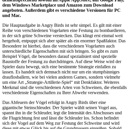
dem Windows Marketplace und Amazon zum Download
angeboten. Außerdem gibt es verschiedene Versionen für PC
und Mac.
Die Hauptaufgabe in Angry Birds ist sehr simpel. Es gilt mit einer
Reihe von verschiedenen Vogelarten eine Festung zu bombardieren,
in der sich grüne Schweine verstecken. Das klingt erst einmal weit
hergeholt, entpuppt sich aber später als ein enormer Spaßfaktor. Das
Besondere ist hierbei, dass die verschiedenen Vogelarten auch
unterschiedliche Eigenschaften mit sich bringen. So gibt es zum
Beispiel Vögel, die besonders darauf spezialisiert sind spezielle
Baustoffe der Festung zu durchdringen. Auf diese Weise wird der
Spieler dazu bewegt, sich eine bestimmte Strategie einfallen zu
lassen. Es handelt sich demnach nicht nur um ein stumpfsinniges
drauflosballern, wie bei vielen anderen Games, sondern vielmehr
um eine Art „Strategie-Artillerie-Spiel“ mit Denkfaktor. Weiteres
Merkmal sind die verschiedenen Arten von Schweinen, die ebenfalls
verschiedenste Eigenschaften zu Ihrer Abwehr verwenden.
Das Abfeuern der Vögel erfolgt in Angry Birds über eine
gigantische Steinschleuder. Der Spieler wählt seinen Vogel aus,
spannt ihn in die Schleuder, legt die Intensität des Abschusses und
die Flugrichtung fest und lässt die Schleuder los. Schon befindet
sich der Vogel auf dem Weg zur Festung der Schweine und wird
diese mit etwas Glück bis auf die Grundmauern einreißen. Sobald