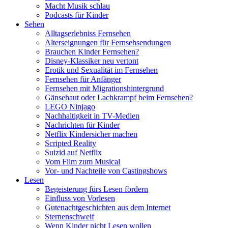
Macht Musik schlau
Podcasts für Kinder
Sehen
Alltagserlebniss Fernsehen
Alterseignungen für Fernsehsendungen
Brauchen Kinder Fernsehen?
Disney-Klassiker neu vertont
Erotik und Sexualität im Fernsehen
Fernsehen für Anfänger
Fernsehen mit Migrationshintergrund
Gänsehaut oder Lachkrampf beim Fernsehen?
LEGO Ninjago
Nachhaltigkeit in TV-Medien
Nachrichten für Kinder
Netflix Kindersicher machen
Scripted Reality
Suizid auf Netflix
Vom Film zum Musical
Vor- und Nachteile von Castingshows
Lesen
Begeisterung fürs Lesen fördern
Einfluss von Vorlesen
Gutenachtgeschichten aus dem Internet
Sternenschweif
Wenn Kinder nicht Lesen wollen