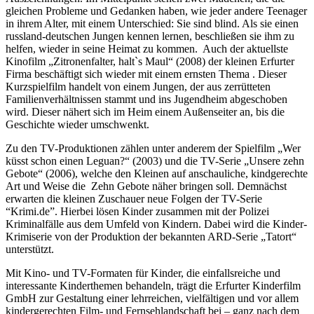
gleichen Probleme und Gedanken haben, wie jeder andere Teenager
in ihrem Alter, mit einem Unterschied: Sie sind blind. Als sie einen
russland-deutschen Jungen kennen lernen, beschließen sie ihm zu
helfen, wieder in seine Heimat zu kommen. Auch der aktuellste
Kinofilm „Zitronenfalter, halt`s Maul“ (2008) der kleinen Erfurter
Firma beschäftigt sich wieder mit einem ernsten Thema . Dieser
Kurzspielfilm handelt von einem Jungen, der aus zerrütteten
Familienverhältnissen stammt und ins Jugendheim abgeschoben
wird. Dieser nähert sich im Heim einem Außenseiter an, bis die
Geschichte wieder umschwenkt.
Zu den TV-Produktionen zählen unter anderem der Spielfilm „Wer
küsst schon einen Leguan?“ (2003) und die TV-Serie „Unsere zehn
Gebote“ (2006), welche den Kleinen auf anschauliche, kindgerechte
Art und Weise die Zehn Gebote näher bringen soll. Demnächst
erwarten die kleinen Zuschauer neue Folgen der TV-Serie
“Krimi.de”. Hierbei lösen Kinder zusammen mit der Polizei
Kriminalfälle aus dem Umfeld von Kindern. Dabei wird die Kinder-
Krimiserie von der Produktion der bekannten ARD-Serie „Tatort“
unterstützt.
Mit Kino- und TV-Formaten für Kinder, die einfallsreiche und
interessante Kinderthemen behandeln, trägt die Erfurter Kinderfilm
GmbH zur Gestaltung einer lehrreichen, vielfältigen und vor allem
kindergerechten Film- und Fernsehlandschaft bei – ganz nach dem