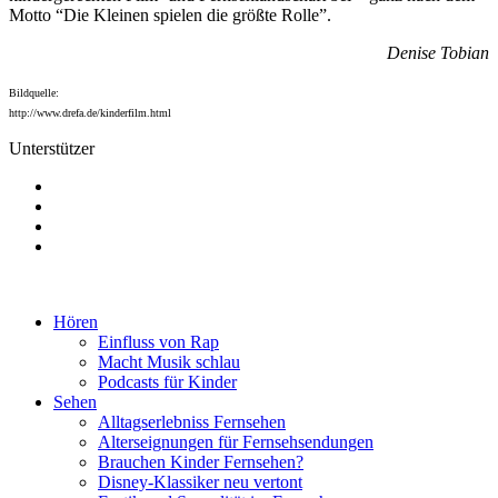
Motto “Die Kleinen spielen die größte Rolle”.
Denise Tobian
Bildquelle:
http://www.drefa.de/kinderfilm.html
Unterstützer
Hören
Einfluss von Rap
Macht Musik schlau
Podcasts für Kinder
Sehen
Alltagserlebniss Fernsehen
Alterseignungen für Fernsehsendungen
Brauchen Kinder Fernsehen?
Disney-Klassiker neu vertont