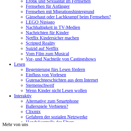
Erotik und Sexualität im Fernsehen
Fernsehen für Anfänger
Fernsehen mit Migrationshintergrund
Gänsehaut oder Lachkrampf beim Fernsehen?
LEGO Ninjago
Nachhaltigkeit in TV-Medien
Nachrichten für Kinder
Netflix Kindersicher machen
Scripted Reality
Suizid auf Netflix
Vom Film zum Musical
Vor- und Nachteile von Castingshows
Lesen
Begeisterung fürs Lesen fördern
Einfluss von Vorlesen
Gutenachtgeschichten aus dem Internet
Sternenschweif
Wenn Kinder nicht Lesen wollen
Interaktiv
Alternative zum Smartphone
Ballerspiele Verbieten?
Clixmix
Gefahren der sozialen Netzwerke
Handykontrolle der Eltern
Mehr von uns
Ist mein Kind Handysüchtig?