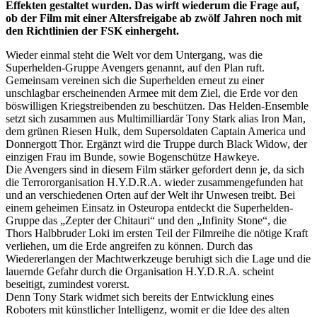
Effekten gestaltet wurden. Das wirft wiederum die Frage auf,
ob der Film mit einer Altersfreigabe ab zwölf Jahren noch mit
den Richtlinien der FSK einhergeht.
Wieder einmal steht die Welt vor dem Untergang, was die
Superhelden-Gruppe Avengers genannt, auf den Plan ruft.
Gemeinsam vereinen sich die Superhelden erneut zu einer
unschlagbar erscheinenden Armee mit dem Ziel, die Erde vor den
böswilligen Kriegstreibenden zu beschützen. Das Helden-Ensemble
setzt sich zusammen aus Multimilliardär Tony Stark alias Iron Man,
dem grünen Riesen Hulk, dem Supersoldaten Captain America und
Donnergott Thor. Ergänzt wird die Truppe durch Black Widow, der
einzigen Frau im Bunde, sowie Bogenschütze Hawkeye.
Die Avengers sind in diesem Film stärker gefordert denn je, da sich
die Terrororganisation H.Y.D.R.A. wieder zusammengefunden hat
und an verschiedenen Orten auf der Welt ihr Unwesen treibt. Bei
einem geheimen Einsatz in Osteuropa entdeckt die Superhelden-
Gruppe das „Zepter der Chitauri“ und den „Infinity Stone“, die
Thors Halbbruder Loki im ersten Teil der Filmreihe die nötige Kraft
verliehen, um die Erde angreifen zu können. Durch das
Wiedererlangen der Machtwerkzeuge beruhigt sich die Lage und die
lauernde Gefahr durch die Organisation H.Y.D.R.A. scheint
beseitigt, zumindest vorerst.
Denn Tony Stark widmet sich bereits der Entwicklung eines
Roboters mit künstlicher Intelligenz, womit er die Idee des alten