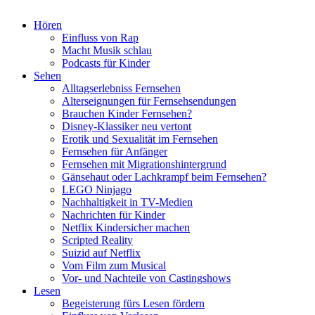
Hören
Einfluss von Rap
Macht Musik schlau
Podcasts für Kinder
Sehen
Alltagserlebniss Fernsehen
Alterseignungen für Fernsehsendungen
Brauchen Kinder Fernsehen?
Disney-Klassiker neu vertont
Erotik und Sexualität im Fernsehen
Fernsehen für Anfänger
Fernsehen mit Migrationshintergrund
Gänsehaut oder Lachkrampf beim Fernsehen?
LEGO Ninjago
Nachhaltigkeit in TV-Medien
Nachrichten für Kinder
Netflix Kindersicher machen
Scripted Reality
Suizid auf Netflix
Vom Film zum Musical
Vor- und Nachteile von Castingshows
Lesen
Begeisterung fürs Lesen fördern