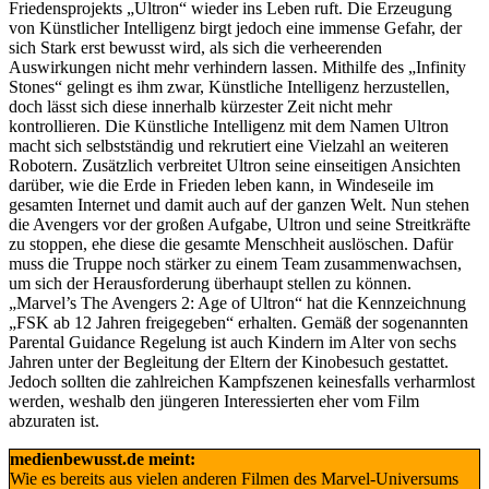
Friedensprojekts „Ultron“ wieder ins Leben ruft. Die Erzeugung
von Künstlicher Intelligenz birgt jedoch eine immense Gefahr, der
sich Stark erst bewusst wird, als sich die verheerenden
Auswirkungen nicht mehr verhindern lassen. Mithilfe des „Infinity
Stones“ gelingt es ihm zwar, Künstliche Intelligenz herzustellen,
doch lässt sich diese innerhalb kürzester Zeit nicht mehr
kontrollieren. Die Künstliche Intelligenz mit dem Namen Ultron
macht sich selbstständig und rekrutiert eine Vielzahl an weiteren
Robotern. Zusätzlich verbreitet Ultron seine einseitigen Ansichten
darüber, wie die Erde in Frieden leben kann, in Windeseile im
gesamten Internet und damit auch auf der ganzen Welt. Nun stehen
die Avengers vor der großen Aufgabe, Ultron und seine Streitkräfte
zu stoppen, ehe diese die gesamte Menschheit auslöschen. Dafür
muss die Truppe noch stärker zu einem Team zusammenwachsen,
um sich der Herausforderung überhaupt stellen zu können.
„Marvel’s The Avengers 2: Age of Ultron“ hat die Kennzeichnung
„FSK ab 12 Jahren freigegeben“ erhalten. Gemäß der sogenannten
Parental Guidance Regelung ist auch Kindern im Alter von sechs
Jahren unter der Begleitung der Eltern der Kinobesuch gestattet.
Jedoch sollten die zahlreichen Kampfszenen keinesfalls verharmlost
werden, weshalb den jüngeren Interessierten eher vom Film
abzuraten ist.
medienbewusst.de meint:
Wie es bereits aus vielen anderen Filmen des Marvel-Universums