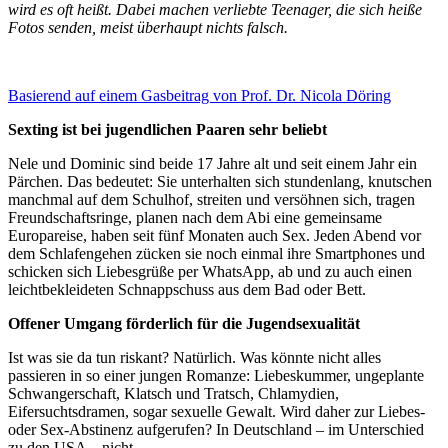
wird es oft heißt. Dabei machen verliebte Teenager, die sich heiße
Fotos senden, meist überhaupt nichts falsch.
Basierend auf einem Gasbeitrag von Prof. Dr. Nicola Döring
Sexting ist bei jugendlichen Paaren sehr beliebt
Nele und Dominic sind beide 17 Jahre alt und seit einem Jahr ein
Pärchen. Das bedeutet: Sie unterhalten sich stundenlang, knutschen
manchmal auf dem Schulhof, streiten und versöhnen sich, tragen
Freundschaftsringe, planen nach dem Abi eine gemeinsame
Europareise, haben seit fünf Monaten auch Sex. Jeden Abend vor
dem Schlafengehen zücken sie noch einmal ihre Smartphones und
schicken sich Liebesgrüße per WhatsApp, ab und zu auch einen
leichtbekleideten Schnappschuss aus dem Bad oder Bett.
Offener Umgang förderlich für die Jugendsexualität
Ist was sie da tun riskant? Natürlich. Was könnte nicht alles
passieren in so einer jungen Romanze: Liebeskummer, ungeplante
Schwangerschaft, Klatsch und Tratsch, Chlamydien,
Eifersuchtsdramen, sogar sexuelle Gewalt. Wird daher zur Liebes-
oder Sex-Abstinenz aufgerufen? In Deutschland – im Unterschied
zu den USA – nicht.