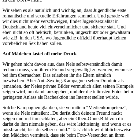
Wir sehen es als natürlich und wichtig an, dass Jugendliche erste
romantische und sexuelle Erfahrungen sammeln. Und gerade weil
wir dies nicht mehr verschweigen, findet Jugendsexualität in
Deutschland heute viel einvernehmlicher und sicherer statt. Und
eben nicht so oft hektisch, betrunken, ungeschützt oder gewaltsam
wie z.B. in den USA, wo Jugendliche offiziell überhaupt keinen
vorehelichen Sex haben sollen.
Auf Mädchen lastet oft mehr Druck
Wir gehen nicht davon aus, dass Nele selbstverständlich damit
rechnen muss, von ihrem Freund vergewaltigt zu werden, wenn sie
bei ihm übernachtet. Das erlauben ihr die Eltern nämlich
inzwischen. Aber Anti-Sexting-Kampagnen sehen Dominic als
jemanden, der Neles private Bilder vermutlich allen seinen Kumpels
zeigen wird, um damit anzugeben, und der die intimsten Fotos beim
geringsten Anlass als Racheaktion ins Internet stellen würde.
Solche Kampagnen glauben, sie vermitteln “Medienkompetenz”,
wenn sie Nele mitteilen: „Du darfst dich deinem Freund nackt
zeigen und mit ihm schlafen, aber ein Oben-Ohne-Bild von dir
darfst du ihm niemals geben, das wäre leichtsinnig, und wenn er es
missbraucht, bist du selber schuld.“ Tatsächlich wird üblicherweise
den Mädchen vermittelt, dass sie beim Foto-Versenden an ihren