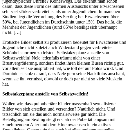
jugendtypischer Unreife? Keineswegs. Das erkennt man schon
daran, dass diese Form des intimen Austauschs unter Erwachsenen
sehr viel stärker verbreitet ist als unter Jugendlichen: In manchen
Studien liegt die Verbreitung des Sexting bei Erwachsenen über
50%, bei Jugendlichen im Durchschnitt unter 15%. Das heißt, die
Mehrheit der Jugendlichen (rund 85%) beteiligt sich überhaupt
nicht. […]
Erotische Bilder selbst zu produzieren bedeutet für Erwachsene und
Jugendliche nicht zuletzt auch Widerstand gegen verbreitete
Schönheitsnormen zu leisten. Selbstakzeptanz anstelle von
Selbstzweifeln! Nele jedenfalls träumt nicht von einer
Brustvergrößerung, sondern findet ihren kleinen Busen richtig gut,
vor allem seit sie ausprobiert hat, wie toll der auf Fotos wirkt. Und
Dominic ist stolz darauf, dass Nele gern seine Nacktfotos anschaut,
wenn sie ihn vermisst, obwohl er doch gar nicht so viele Muskeln
hat.
Selbstakzeptanz anstelle von Selbstzweifeln!
Wollen wir, dass präpubertäre Kinder massenhaft sexualisierte
Bilder von sich erstellen und versenden? Natürlich nicht. Und
tatsächlich tun sie das auch normalerweise gar nicht. Die
Beteiligung am Sexting steigt erst ab der Pubertät langsam mit
zunehmendem Alter und dem Hineinwachsen in ein aktives
Sexualleben. Genau wie das auch bei allen anderen sexuellen