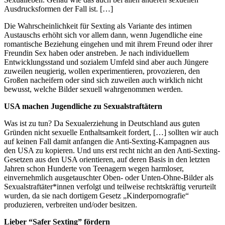
Ausdrucksformen der Fall ist. […]
Die Wahrscheinlichkeit für Sexting als Variante des intimen
Austauschs erhöht sich vor allem dann, wenn Jugendliche eine
romantische Beziehung eingehen und mit ihrem Freund oder ihrer
Freundin Sex haben oder anstreben. Je nach individuellem
Entwicklungsstand und sozialem Umfeld sind aber auch Jüngere
zuweilen neugierig, wollen experimentieren, provozieren, den
Großen nacheifern oder sind sich zuweilen auch wirklich nicht
bewusst, welche Bilder sexuell wahrgenommen werden.
USA machen Jugendliche zu Sexualstraftätern
Was ist zu tun? Da Sexualerziehung in Deutschland aus guten
Gründen nicht sexuelle Enthaltsamkeit fordert, […] sollten wir auch
auf keinen Fall damit anfangen die Anti-Sexting-Kampagnen aus
den USA zu kopieren. Und uns erst recht nicht an den Anti-Sexting-
Gesetzen aus den USA orientieren, auf deren Basis in den letzten
Jahren schon Hunderte von Teenagern wegen harmloser,
einvernehmlich ausgetauschter Oben- oder Unten-Ohne-Bilder als
Sexualstraftäter*innen verfolgt und teilweise rechtskräftig verurteilt
wurden, da sie nach dortigem Gesetz „Kinderpornografie“
produzieren, verbreiten und/oder besitzen.
Lieber “Safer Sexting” fördern