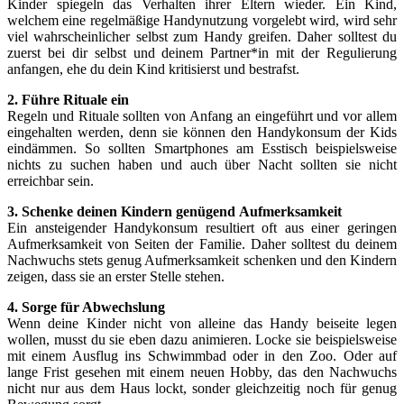
Kinder spiegeln das Verhalten ihrer Eltern wieder. Ein Kind,
welchem eine regelmäßige Handynutzung vorgelebt wird, wird sehr
viel wahrscheinlicher selbst zum Handy greifen. Daher solltest du
zuerst bei dir selbst und deinem Partner*in mit der Regulierung
anfangen, ehe du dein Kind kritisierst und bestrafst.
2. Führe Rituale ein
Regeln und Rituale sollten von Anfang an eingeführt und vor allem
eingehalten werden, denn sie können den Handykonsum der Kids
eindämmen. So sollten Smartphones am Esstisch beispielsweise
nichts zu suchen haben und auch über Nacht sollten sie nicht
erreichbar sein.
3.
Schenke deinen Kindern genügend
Aufmerksamkeit
Ein ansteigender Handykonsum resultiert oft aus einer geringen
Aufmerksamkeit von Seiten der Familie. Daher solltest du deinem
Nachwuchs stets genug Aufmerksamkeit schenken und den Kindern
zeigen, dass sie an erster Stelle stehen.
4.
Sorge für Abwechslung
Wenn deine Kinder nicht von alleine das Handy beiseite legen
wollen, musst du sie eben dazu animieren. Locke sie beispielsweise
mit einem Ausflug ins Schwimmbad oder in den Zoo. Oder auf
lange Frist gesehen mit einem neuen Hobby, das den Nachwuchs
nicht nur aus dem Haus lockt, sonder gleichzeitig noch für genug