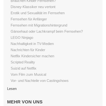
Brauchen Kinder Fernsehen?
Disney-Klassiker neu vertont
Erotik und Sexualität im Fernsehen
Fernsehen für Anfänger
Fernsehen mit Migrationshintergrund
Gänsehaut oder Lachkrampf beim Fernsehen?
LEGO Ninjago
Nachhaltigkeit in TV-Medien
Nachrichten für Kinder
Netflix Kindersicher machen
Scripted Reality
Suizid auf Netflix
Vom Film zum Musical
Vor- und Nachteile von Castingshows
Lesen
Begeisterung fürs Lesen fördern
MEHR VON UNS
Einfluss von Vorlesen