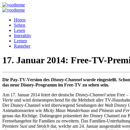
Hören
Sehen
Lesen
Interaktiv
Lernen
Ratgeber
17. Januar 2014: Free-TV-Premi
Die Pay-TV-Version des
Disney-Channel
wurde eingestellt. Scho
das neue Disney-Programm im Free-TV zu sehen sein.
Am 17. Januar 2014 feiert der deutsche
Disney-Channel
seine Free –
Vierte
und wird dementsprechend für die Mehrheit aller TV-Haushalte 
Der Disney-Channel wird überwiegend Sendungen der
Walt Disney
Animationsserien wie
Micky Maus Wunderhaus
und
Phineas und Fer
genau das Richtige. Dahingegen präsentiert der Disney Channel zur Pr
Fernsehangebot für Familien zu erweitern. Das Familien-Unterhaltu
Premiere
Susi und Strolch
dar, welche am 24. Januar ausgestrahlt we