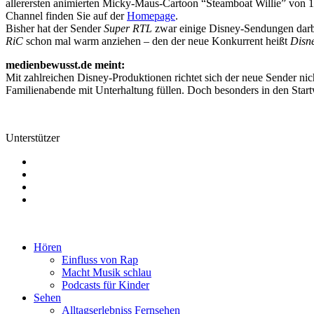
allerersten animierten Micky-Maus-Cartoon “Steamboat Willie” von
Channel finden Sie auf der
Homepage
.
Bisher hat der Sender
Super RTL
zwar einige Disney-Sendungen darbi
RiC
schon mal warm anziehen – den der neue Konkurrent heißt
Disn
medienbewusst.de meint:
Mit zahlreichen Disney-Produktionen richtet sich der neue Sender n
Familienabende mit Unterhaltung füllen. Doch besonders in den Start
Unterstützer
Hören
Einfluss von Rap
Macht Musik schlau
Podcasts für Kinder
Sehen
Alltagserlebniss Fernsehen