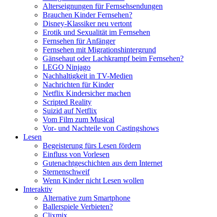
Alterseignungen für Fernsehsendungen
Brauchen Kinder Fernsehen?
Disney-Klassiker neu vertont
Erotik und Sexualität im Fernsehen
Fernsehen für Anfänger
Fernsehen mit Migrationshintergrund
Gänsehaut oder Lachkrampf beim Fernsehen?
LEGO Ninjago
Nachhaltigkeit in TV-Medien
Nachrichten für Kinder
Netflix Kindersicher machen
Scripted Reality
Suizid auf Netflix
Vom Film zum Musical
Vor- und Nachteile von Castingshows
Lesen
Begeisterung fürs Lesen fördern
Einfluss von Vorlesen
Gutenachtgeschichten aus dem Internet
Sternenschweif
Wenn Kinder nicht Lesen wollen
Interaktiv
Alternative zum Smartphone
Ballerspiele Verbieten?
Clixmix