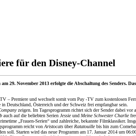
ere für den Disney-Channel
n am 29. November 2013 erfolgte die Abschaltung des Senders. Da
 TV – Premiere und wechselt somit vom Pay -TV zum kostenlosen Fer
in Deutschland, Österreich und der Schweiz frei empfangbar sein.
 Company
zeigen. Im Tagesprogramm richtet sich der Sender dabei vor a
b
auch auf die beliebten Serien
Jessie
und
Meine Schwester Charlie
fre
imetime „Frauen-Serien“ und zahlreiche, bekannte Filmklassiker. Insge
ngsprogramm reicht von
Aristocats
über
Ratatouille
bis hin zum Comeba
rden soll. Starten wird das neue Programm am 17. Januar 2014 um 06:0