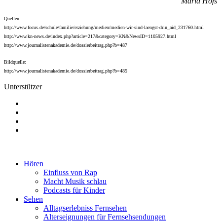
Maria Höfs
Quellen:
http://www.focus.de/schule/familie/erziehung/medien/medien-wir-sind-laengst-drin_aid_231760.html
http://www.kn-news.de/index.php?article=217&category=KN&NewsID=1105927.html
http://www.journalistenakademie.de/dossierbeitrag.php?b=487
Bildquelle:
http://www.journalistenakademie.de/dossierbeitrag.php?b=485
Unterstützer
Hören
Einfluss von Rap
Macht Musik schlau
Podcasts für Kinder
Sehen
Alltagserlebniss Fernsehen
Alterseignungen für Fernsehsendungen