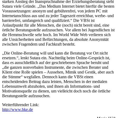
starken Anstieg der Inanspruchnahme der Erziehungsberatung sieht
Sutara viele Gründe. „Das Medium Internet bietet hierfür die besten
Voraussetzungen: anonym und gebührenfrei, von jedem PC mit
Internetanschluss aus und zu jeder Tageszeit erreichbar, werbe- und
barrierefrei, umfangreich und qualifiziert.“ Die VBSt ist
Anlaufpunkt für alle Menschen, die (noch) nicht bereit sind, eine
örtliche Beratungsstelle aufzusuchen. Vor allem bei Jugendlichen ist
die Hemmschwelle sehr hoch. Im World Wide Web verlieren sich
alle Unsicherheiten und Befürchtungen, da absolute Anonymität
zwischen Fragendem und Fachkraft besteht.
„Die Online-Beratung will und kann die Beratung vor Ort nicht
ersetzen.“, lenkt Sutara ein. Nachteilig beim Online-Gespräch ist,
dass es ausschließlich auf der geschriebenen Sprache beruht und
„die ganzen nonverbalen Instrumente, die zwischen Berater und
Klient eine Rolle spielen – Aussehen, Mimik und Gestik, aber auch
die Stimme“ wegfallen. Dennoch kann die VBSt einen
entscheidenden Beitrag dazu leisten, Menschen in der medialen
Lebensumwelt abzuholen, und ihnen als Informations- und
Motivationsquelle zu dienen, um vielleicht doch noch die örtliche
Beratungsstelle aufzusuchen.
Weiterführender Link:
http://www.bke.de