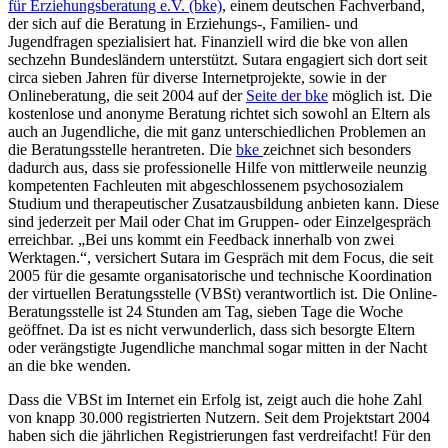
für Erziehungsberatung e.V. (bke)
, einem deutschen Fachverband,
der sich auf die Beratung in Erziehungs-, Familien- und
Jugendfragen spezialisiert hat. Finanziell wird die bke von allen
sechzehn Bundesländern unterstützt. Sutara engagiert sich dort seit
circa sieben Jahren für diverse Internetprojekte, sowie in der
Onlineberatung, die seit 2004 auf der
Seite der bke
möglich ist. Die
kostenlose und anonyme Beratung richtet sich sowohl an Eltern als
auch an Jugendliche, die mit ganz unterschiedlichen Problemen an
die Beratungsstelle herantreten.
.
Die
bke
zeichnet sich besonders
dadurch aus, dass sie professionelle Hilfe von mittlerweile neunzig
kompetenten Fachleuten mit abgeschlossenem psychosozialem
Studium und therapeutischer Zusatzausbildung anbieten kann. Diese
sind jederzeit per Mail oder Chat im Gruppen- oder Einzelgespräch
erreichbar. „Bei uns kommt ein Feedback innerhalb von zwei
Werktagen.“, versichert Sutara im Gespräch mit dem Focus, die seit
2005 für die gesamte organisatorische und technische Koordination
der virtuellen Beratungsstelle (VBSt) verantwortlich ist. Die Online-
Beratungsstelle ist 24 Stunden am Tag, sieben Tage die Woche
geöffnet. Da ist es nicht verwunderlich, dass sich besorgte Eltern
oder verängstigte Jugendliche manchmal sogar mitten in der Nacht
an die bke wenden.
Dass die VBSt im Internet ein Erfolg ist, zeigt auch die hohe Zahl
von knapp 30.000 registrierten Nutzern. Seit dem Projektstart 2004
haben sich die jährlichen Registrierungen fast verdreifacht! Für den