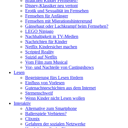
Brauchen Kinder Fernsehen?
Disney-Klassiker neu vertont
Erotik und Sexualität im Fernsehen
Fernsehen für Anfänger
Fernsehen mit Migrationshintergrund
Gänsehaut oder Lachkrampf beim Fernsehen?
LEGO Ninjago
Nachhaltigkeit in TV-Medien
Nachrichten für Kinder
Netflix Kindersicher machen
Scripted Reality
Suizid auf Netflix
Vom Film zum Musical
Vor- und Nachteile von Castingshows
Lesen
Begeisterung fürs Lesen fördern
Einfluss von Vorlesen
Gutenachtgeschichten aus dem Internet
Sternenschweif
Wenn Kinder nicht Lesen wollen
Interaktiv
Alternative zum Smartphone
Ballerspiele Verbieten?
Clixmix
Gefahren der sozialen Netzwerke