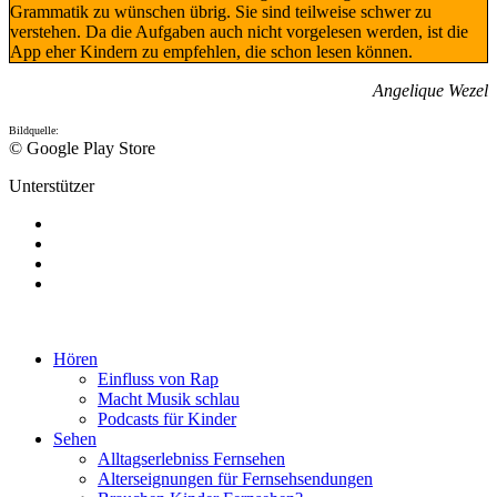
Grammatik zu wünschen übrig. Sie sind teilweise schwer zu
verstehen. Da die Aufgaben auch nicht vorgelesen werden, ist die
App eher Kindern zu empfehlen, die schon lesen können.
Angelique Wezel
Bildquelle:
© Google Play Store
Unterstützer
Hören
Einfluss von Rap
Macht Musik schlau
Podcasts für Kinder
Sehen
Alltagserlebniss Fernsehen
Alterseignungen für Fernsehsendungen