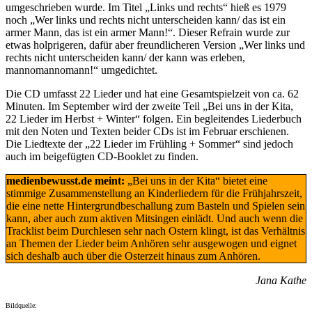
umgeschrieben wurde. Im Titel „Links und rechts“ hieß es 1979
noch „Wer links und rechts nicht unterscheiden kann/ das ist ein
armer Mann, das ist ein armer Mann!“. Dieser Refrain wurde zur
etwas holprigeren, dafür aber freundlicheren Version „Wer links und
rechts nicht unterscheiden kann/ der kann was erleben,
mannomannomann!“ umgedichtet.
Die CD umfasst 22 Lieder und hat eine Gesamtspielzeit von ca. 62
Minuten. Im September wird der zweite Teil „Bei uns in der Kita,
22 Lieder im Herbst + Winter“ folgen. Ein begleitendes Liederbuch
mit den Noten und Texten beider CDs ist im Februar erschienen.
Die Liedtexte der „22 Lieder im Frühling + Sommer“ sind jedoch
auch im beigefügten CD-Booklet zu finden.
medienbewusst.de meint:
„Bei uns in der Kita“ bietet eine
stimmige Zusammenstellung an Kinderliedern für die Frühjahrszeit,
die eine nette Hintergrundbeschallung zum Basteln und Spielen sein
kann, aber auch zum aktiven Mitsingen einlädt. Und auch wenn die
Tracklist beim Durchlesen sehr nach Ostern klingt, ist das Verhältnis
an Themen der Lieder beim Anhören sehr ausgewogen und eignet
sich deshalb auch über die Osterzeit hinaus zum Anhören.
Jana Kathe
Bildquelle: