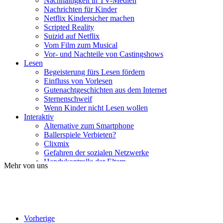
Nachhaltigkeit in TV-Medien
Nachrichten für Kinder
Netflix Kindersicher machen
Scripted Reality
Suizid auf Netflix
Vom Film zum Musical
Vor- und Nachteile von Castingshows
Lesen
Begeisterung fürs Lesen fördern
Einfluss von Vorlesen
Gutenachtgeschichten aus dem Internet
Sternenschweif
Wenn Kinder nicht Lesen wollen
Interaktiv
Alternative zum Smartphone
Ballerspiele Verbieten?
Clixmix
Gefahren der sozialen Netzwerke
Handykontrolle der Eltern
Mehr von uns
Ist mein Kind Handysüchtig?
Kettenbriefe auf Whatsapp
Soziale Medien und Gesundheit
Sprachassistenten
Traumberuf Influencer
YouTube-Kanal erlauben?
Vorherige