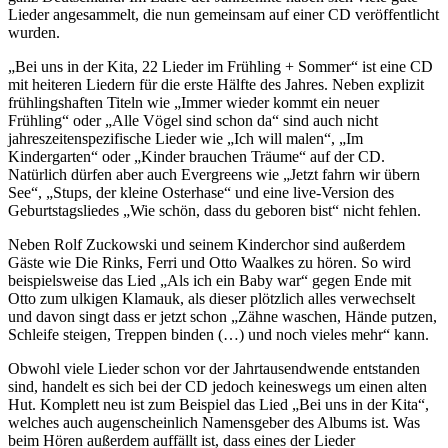
Lieder angesammelt, die nun gemeinsam auf einer CD veröffentlicht
wurden.
„Bei uns in der Kita, 22 Lieder im Frühling + Sommer“ ist eine CD
mit heiteren Liedern für die erste Hälfte des Jahres. Neben explizit
frühlingshaften Titeln wie „Immer wieder kommt ein neuer
Frühling“ oder „Alle Vögel sind schon da“ sind auch nicht
jahreszeitenspezifische Lieder wie „Ich will malen“, „Im
Kindergarten“ oder „Kinder brauchen Träume“ auf der CD.
Natürlich dürfen aber auch Evergreens wie „Jetzt fahrn wir übern
See“, „Stups, der kleine Osterhase“ und eine live-Version des
Geburtstagsliedes „Wie schön, dass du geboren bist“ nicht fehlen.
Neben Rolf Zuckowski und seinem Kinderchor sind außerdem
Gäste wie Die Rinks, Ferri und Otto Waalkes zu hören. So wird
beispielsweise das Lied „Als ich ein Baby war“ gegen Ende mit
Otto zum ulkigen Klamauk, als dieser plötzlich alles verwechselt
und davon singt dass er jetzt schon „Zähne waschen, Hände putzen,
Schleife steigen, Treppen binden (…) und noch vieles mehr“ kann.
Obwohl viele Lieder schon vor der Jahrtausendwende entstanden
sind, handelt es sich bei der CD jedoch keineswegs um einen alten
Hut. Komplett neu ist zum Beispiel das Lied „Bei uns in der Kita“,
welches auch augenscheinlich Namensgeber des Albums ist. Was
beim Hören außerdem auffällt ist, dass eines der Lieder