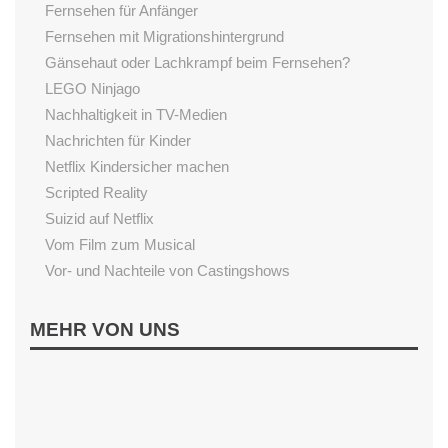
Fernsehen für Anfänger
Fernsehen mit Migrationshintergrund
Gänsehaut oder Lachkrampf beim Fernsehen?
LEGO Ninjago
Nachhaltigkeit in TV-Medien
Nachrichten für Kinder
Netflix Kindersicher machen
Scripted Reality
Suizid auf Netflix
Vom Film zum Musical
Vor- und Nachteile von Castingshows
LESEN
MEHR VON UNS
Begeisterung fürs Lesen fördern
Einfluss von Vorlesen
Gutenachtgeschichten aus dem Internet
Sternenschweif