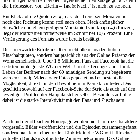
und Intrigen kommen bei den Jugendlichen heutzutage gut an, denn
die Erfolgsstory von „Berlin – Tag & Nacht“ ist nicht zu stoppen.
Ein Blick auf die Quoten zeigt, dass der Trend seit Monaten nur
noch eine Richtung kennt: steil nach oben. Nach anfänglicher
Schwäche und einem geringen Marktanteil von knapp 4,6 Prozent,
liegt der Marktanteil mittlerweile im Schnitt bei 10,6 Prozent. Eine
Verlängerung des Formats wurde bereits bestätigt.
Der unterwartete Erfolg resultiert nicht allein aus den hohen
Einschaltquoten, sondern hauptsächlich aus der Online-Präsenz der
Wohngemeinschaft. Über 1,8 Millionen Fans auf Facebook hat die
selbsternannte geilste WG der Welt. Um die Teenager auch für das
Leben der Berliner nach der 60-minütigen Sendung zu begeistern,
werden ständig Videos oder Fotos gepostet und es besteht die
Möglichkeit, direkt mit den Bewohnern in Kontakt zu treten. Das
geschieht sowohl auf der Facebook-Seite der Serie als auch auf den
jeweiligen Profilen der Hauptdarsteller selbst. Besonders auffällig
dabei ist die starke Interaktivität mit den Fans und Zuschauern.
Auch auf der offiziellen Homepage werden nicht nur die Charaktere
vorgestellt, Bilder veröffentlicht und die Episoden zusammengefasst,
sondern man kann einen realen Einblick in die WG mit Hilfe eines
virtuellen Rundgangs durch die Zimmer bekommen. Das Online-