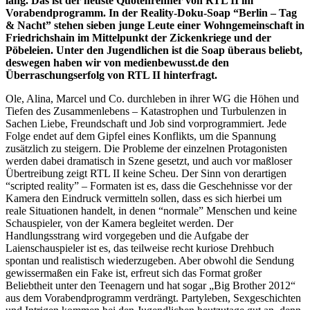
lang. Das ist der neuste Quotenrenner von RTL II im
Vorabendprogramm. In der Reality-Doku-Soap “Berlin – Tag
& Nacht” stehen sieben junge Leute einer Wohngemeinschaft in
Friedrichshain im Mittelpunkt der Zickenkriege und der
Pöbeleien. Unter den Jugendlichen ist die Soap überaus beliebt,
deswegen haben wir von medienbewusst.de den
Überraschungserfolg von RTL II hinterfragt.
Ole, Alina, Marcel und Co. durchleben in ihrer WG die Höhen und
Tiefen des Zusammenlebens – Katastrophen und Turbulenzen in
Sachen Liebe, Freundschaft und Job sind vorprogrammiert. Jede
Folge endet auf dem Gipfel eines Konflikts, um die Spannung
zusätzlich zu steigern. Die Probleme der einzelnen Protagonisten
werden dabei dramatisch in Szene gesetzt, und auch vor maßloser
Übertreibung zeigt RTL II keine Scheu. Der Sinn von derartigen
“scripted reality” – Formaten ist es, dass die Geschehnisse vor der
Kamera den Eindruck vermitteln sollen, dass es sich hierbei um
reale Situationen handelt, in denen “normale” Menschen und keine
Schauspieler, von der Kamera begleitet werden. Der
Handlungsstrang wird vorgegeben und die Aufgabe der
Laienschauspieler ist es, das teilweise recht kuriose Drehbuch
spontan und realistisch wiederzugeben. Aber obwohl die Sendung
gewissermaßen ein Fake ist, erfreut sich das Format großer
Beliebtheit unter den Teenagern und hat sogar „Big Brother 2012“
aus dem Vorabendprogramm verdrängt. Partyleben, Sexgeschichten