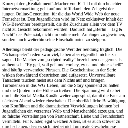
Konzept der „Realtainment“-Macher von RTL II mit durchdachter
Internetvermarktung geht auf und trifft damit den Zeitgeist der
jungen Online-Generation, für die das World Wide Web der neue
Fernseher ist. Den Jugendlichen wird im Netz exklusiver Inhalt der
WG-Bewohner bereitgestellt, die die Zuschauer allein vor dem TV
nicht zu Gesicht bekommen würden. Dadurch hat „Berlin – Tag &
Nacht” das Potenzial, nicht nur online mehr Anhänger zu gewinnen,
sondern auch weiterhin seine Einschaltquoten zu steigern.
Allerdings bleibt der pädagogische Wert der Sendung fraglich. Die
“Schauspieler” reden zwar viel, haben aber eigentlich nichts zu
sagen. Die Macher von „scripted reality“ bezeichnen das gerne als
authentisch. “Ey geil, voll geil und cool ey, ey na und ohne scheiß”
sind häufig verwendete Phrasen. Die Geschehnisse in der Serie
wirken fortwährend übertrieben und aufgesetzt. Unvorstellbare
Tatsachen tauchen meist aus dem Nichts auf und bringen
Turbulenzen in das WG-Leben, um die Story spannend zu halten
und die Quoten in die Höhe zu treiben. Die Spannung wird dabei
durch die Social Media-Kanäle weiter zugespitzt, damit die Fans am
nächsten Abend wieder einschalten. Die oberflächliche Bewältigung
von Konflikten und die dramatischen Verwicklungen können bei
Jugendlichen ein verzerrtes Welt- und Menschenbild erzeugen, und
so falsche Vorstellungen von Partnerschaft, Liebe und Freundschaft
vermitteln. Für Kinder, egal welchen Alters, ist es auch schwer zu
durchschauen, dass es sich hierbei nicht um reale Geschehnisse