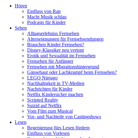
Hören
Einfluss von Rap
Macht Musik schlau
Podcasts für Kinder
Sehen
Alltagserlebniss Fernsehen
Alterseignungen für Fernsehsendungen
Brauchen Kinder Fernsehen?
Disney-Klassiker neu vertont
Erotik und Sexualität im Fernsehen
Fernsehen für Anfänger
Fernsehen mit Migrationshintergrund
Gänsehaut oder Lachkrampf beim Fernsehen?
LEGO Ninjago
Nachhaltigkeit in TV-Medien
Nachrichten für Kinder
Netflix Kindersicher machen
Scripted Reality
Suizid auf Netflix
Vom Film zum Musical
Vor- und Nachteile von Castingshows
Lesen
Begeisterung fürs Lesen fördern
Einfluss von Vorlesen