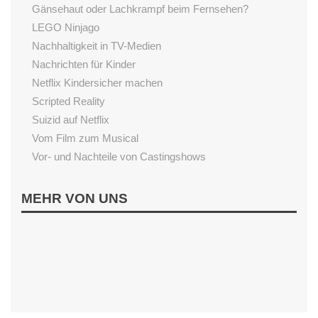
Gänsehaut oder Lachkrampf beim Fernsehen?
LEGO Ninjago
Nachhaltigkeit in TV-Medien
Nachrichten für Kinder
Netflix Kindersicher machen
Scripted Reality
Suizid auf Netflix
Vom Film zum Musical
Vor- und Nachteile von Castingshows
LESEN
MEHR VON UNS
Begeisterung fürs Lesen fördern
Einfluss von Vorlesen
Gutenachtgeschichten aus dem Internet
Sternenschweif
Wenn Kinder nicht Lesen wollen