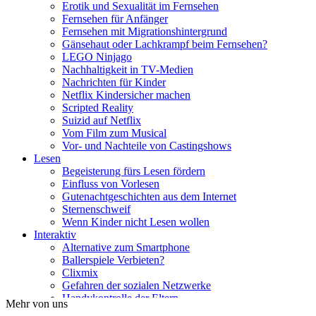
Erotik und Sexualität im Fernsehen
Fernsehen für Anfänger
Fernsehen mit Migrationshintergrund
Gänsehaut oder Lachkrampf beim Fernsehen?
LEGO Ninjago
Nachhaltigkeit in TV-Medien
Nachrichten für Kinder
Netflix Kindersicher machen
Scripted Reality
Suizid auf Netflix
Vom Film zum Musical
Vor- und Nachteile von Castingshows
Lesen
Begeisterung fürs Lesen fördern
Einfluss von Vorlesen
Gutenachtgeschichten aus dem Internet
Sternenschweif
Wenn Kinder nicht Lesen wollen
Interaktiv
Alternative zum Smartphone
Ballerspiele Verbieten?
Clixmix
Gefahren der sozialen Netzwerke
Handykontrolle der Eltern
Mehr von uns
Ist mein Kind Handysüchtig?