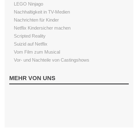
LEGO Ninjago
Nachhaltigkeit in TV-Medien
Nachrichten für Kinder
Netflix Kindersicher machen
Scripted Reality
Suizid auf Netflix
Vom Film zum Musical
Vor- und Nachteile von Castingshows
LESEN
MEHR VON UNS
Begeisterung fürs Lesen fördern
Einfluss von Vorlesen
Gutenachtgeschichten aus dem Internet
Sternenschweif
Wenn Kinder nicht Lesen wollen
INTERAKTIV