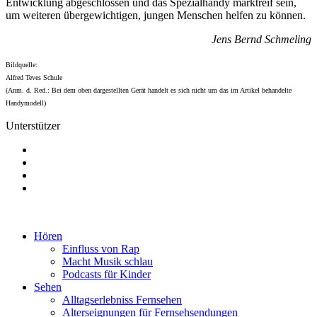
Entwicklung abgeschlossen und das Spezialhandy marktreif sein,
um weiteren übergewichtigen, jungen Menschen helfen zu können.
Jens Bernd Schmeling
Bildquelle:
Alfred Teves Schule
(
Anm. d. Red.:
Bei dem oben dargestellten Gerät handelt es sich nicht um das im Artikel behandelte
Handymodell)
Unterstützer
Hören
Einfluss von Rap
Macht Musik schlau
Podcasts für Kinder
Sehen
Alltagserlebniss Fernsehen
Alterseignungen für Fernsehsendungen