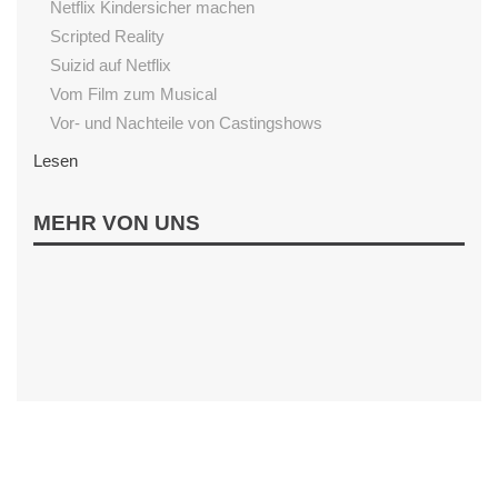
Netflix Kindersicher machen
Scripted Reality
Suizid auf Netflix
Vom Film zum Musical
Vor- und Nachteile von Castingshows
Lesen
Begeisterung fürs Lesen fördern
MEHR VON UNS
Einfluss von Vorlesen
Gutenachtgeschichten aus dem Internet
Sternenschweif
Wenn Kinder nicht Lesen wollen
Interaktiv
Alternative zum Smartphone
Ballerspiele Verbieten?
Clixmix
Gefahren der sozialen Netzwerke