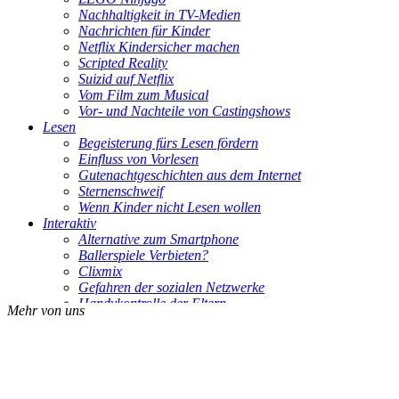
Nachhaltigkeit in TV-Medien
Nachrichten für Kinder
Netflix Kindersicher machen
Scripted Reality
Suizid auf Netflix
Vom Film zum Musical
Vor- und Nachteile von Castingshows
Lesen
Begeisterung fürs Lesen fördern
Einfluss von Vorlesen
Gutenachtgeschichten aus dem Internet
Sternenschweif
Wenn Kinder nicht Lesen wollen
Interaktiv
Alternative zum Smartphone
Ballerspiele Verbieten?
Clixmix
Gefahren der sozialen Netzwerke
Handykontrolle der Eltern
Mehr von uns
Ist mein Kind Handysüchtig?
Kettenbriefe auf Whatsapp
Soziale Medien und Gesundheit
Sprachassistenten
Traumberuf Influencer