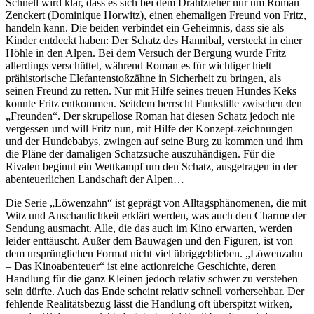
Schnell wird klar, dass es sich bei dem Drahtzieher nur um Roman
Zenckert (Dominique Horwitz), einen ehemaligen Freund von Fritz,
handeln kann. Die beiden verbindet ein Geheimnis, dass sie als
Kinder entdeckt haben: Der Schatz des Hannibal, versteckt in einer
Höhle in den Alpen. Bei dem Versuch der Bergung wurde Fritz
allerdings verschüttet, während Roman es für wichtiger hielt
prähistorische Elefantenstoßzähne in Sicherheit zu bringen, als
seinen Freund zu retten. Nur mit Hilfe seines treuen Hundes Keks
konnte Fritz entkommen. Seitdem herrscht Funkstille zwischen den
„Freunden“. Der skrupellose Roman hat diesen Schatz jedoch nie
vergessen und will Fritz nun, mit Hilfe der Konzept-zeichnungen
und der Hundebabys, zwingen auf seine Burg zu kommen und ihm
die Pläne der damaligen Schatzsuche auszuhändigen. Für die
Rivalen beginnt ein Wettkampf um den Schatz, ausgetragen in der
abenteuerlichen Landschaft der Alpen…
Die Serie „Löwenzahn“ ist geprägt von Alltagsphänomenen, die mit
Witz und Anschaulichkeit erklärt werden, was auch den Charme der
Sendung ausmacht. Alle, die das auch im Kino erwarten, werden
leider enttäuscht. Außer dem Bauwagen und den Figuren, ist von
dem ursprünglichen Format nicht viel übriggeblieben. „Löwenzahn
– Das Kinoabenteuer“ ist eine actionreiche Geschichte, deren
Handlung für die ganz Kleinen jedoch relativ schwer zu verstehen
sein dürfte. Auch das Ende scheint relativ schnell vorhersehbar. Der
fehlende Realitätsbezug lässt die Handlung oft überspitzt wirken,