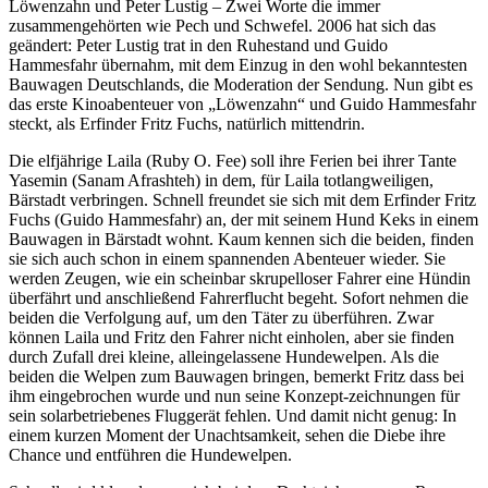
Löwenzahn und Peter Lustig – Zwei Worte die immer
zusammengehörten wie Pech und Schwefel. 2006 hat sich das
geändert: Peter Lustig trat in den Ruhestand und Guido
Hammesfahr übernahm, mit dem Einzug in den wohl bekanntesten
Bauwagen Deutschlands, die Moderation der Sendung. Nun gibt es
das erste Kinoabenteuer von „Löwenzahn“ und Guido Hammesfahr
steckt, als Erfinder Fritz Fuchs, natürlich mittendrin.
Die elfjährige Laila (Ruby O. Fee) soll ihre Ferien bei ihrer Tante
Yasemin (Sanam Afrashteh) in dem, für Laila totlangweiligen,
Bärstadt verbringen. Schnell freundet sie sich mit dem Erfinder Fritz
Fuchs (Guido Hammesfahr) an, der mit seinem Hund Keks in einem
Bauwagen in Bärstadt wohnt. Kaum kennen sich die beiden, finden
sie sich auch schon in einem spannenden Abenteuer wieder. Sie
werden Zeugen, wie ein scheinbar skrupelloser Fahrer eine Hündin
überfährt und anschließend Fahrerflucht begeht. Sofort nehmen die
beiden die Verfolgung auf, um den Täter zu überführen. Zwar
können Laila und Fritz den Fahrer nicht einholen, aber sie finden
durch Zufall drei kleine, alleingelassene Hundewelpen. Als die
beiden die Welpen zum Bauwagen bringen, bemerkt Fritz dass bei
ihm eingebrochen wurde und nun seine Konzept-zeichnungen für
sein solarbetriebenes Fluggerät fehlen. Und damit nicht genug: In
einem kurzen Moment der Unachtsamkeit, sehen die Diebe ihre
Chance und entführen die Hundewelpen.