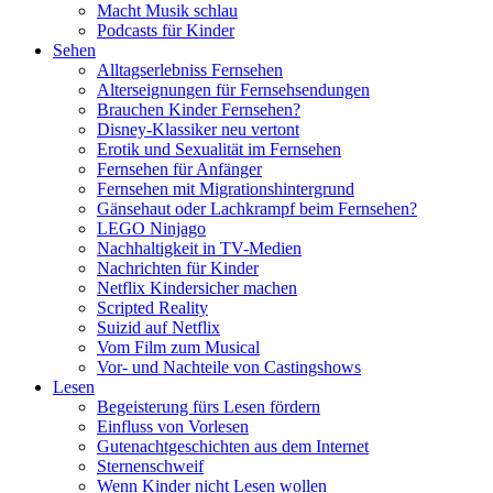
Macht Musik schlau
Podcasts für Kinder
Sehen
Alltagserlebniss Fernsehen
Alterseignungen für Fernsehsendungen
Brauchen Kinder Fernsehen?
Disney-Klassiker neu vertont
Erotik und Sexualität im Fernsehen
Fernsehen für Anfänger
Fernsehen mit Migrationshintergrund
Gänsehaut oder Lachkrampf beim Fernsehen?
LEGO Ninjago
Nachhaltigkeit in TV-Medien
Nachrichten für Kinder
Netflix Kindersicher machen
Scripted Reality
Suizid auf Netflix
Vom Film zum Musical
Vor- und Nachteile von Castingshows
Lesen
Begeisterung fürs Lesen fördern
Einfluss von Vorlesen
Gutenachtgeschichten aus dem Internet
Sternenschweif
Wenn Kinder nicht Lesen wollen