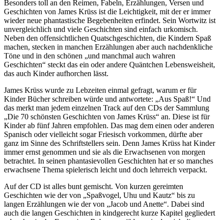
Besonders toll an den Reimen, Fabeln, Erzählungen, Versen und
Geschichten von James Krüss ist die Leichtigkeit, mit der er immer
wieder neue phantastische Begebenheiten erfindet. Sein Wortwitz ist
unvergleichlich und viele Geschichten sind einfach urkomisch.
Neben den offensichtlichen Quatschgeschichten, die Kindern Spaß
machen, stecken in manchen Erzählungen aber auch nachdenkliche
Töne und in den schönen „und manchmal auch wahren
Geschichten“ steckt das ein oder andere Quäntchen Lebensweisheit,
das auch Kinder aufhorchen lässt.
James Krüss wurde zu Lebzeiten einmal gefragt, warum er für
Kinder Bücher schreiben würde und antwortete: „Aus Spaß!“ Und
das merkt man jedem einzelnen Track auf den CDs der Sammlung
„Die 70 schönsten Geschichten von James Krüss“ an. Diese ist für
Kinder ab fünf Jahren empfohlen. Das mag dem einen oder anderen
Spanisch oder vielleicht sogar Friesisch vorkommen, dürfte aber
ganz im Sinne des Schriftstellers sein. Denn James Krüss hat Kinder
immer ernst genommen und sie als die Erwachsenen von morgen
betrachtet. In seinen phantasievollen Geschichten hat er so manches
erwachsene Thema spielerisch leicht und doch lehrreich verpackt.
Auf der CD ist alles bunt gemischt. Von kurzen gereimten
Geschichten wie der von „Spaßvogel, Uhu und Kautz“ bis zu
langen Erzählungen wie der von „Jacob und Anette“. Dabei sind
auch die langen Geschichten in kindgerecht kurze Kapitel gegliedert