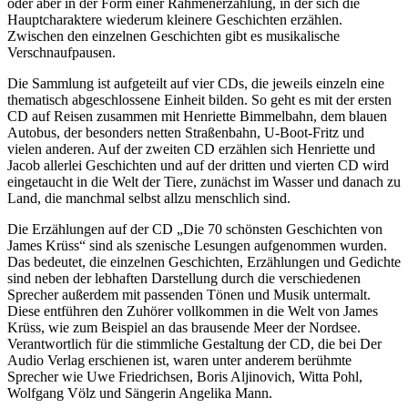
oder aber in der Form einer Rahmenerzählung, in der sich die
Hauptcharaktere wiederum kleinere Geschichten erzählen.
Zwischen den einzelnen Geschichten gibt es musikalische
Verschnaufpausen.
Die Sammlung ist aufgeteilt auf vier CDs, die jeweils einzeln eine
thematisch abgeschlossene Einheit bilden. So geht es mit der ersten
CD auf Reisen zusammen mit Henriette Bimmelbahn, dem blauen
Autobus, der besonders netten Straßenbahn, U-Boot-Fritz und
vielen anderen. Auf der zweiten CD erzählen sich Henriette und
Jacob allerlei Geschichten und auf der dritten und vierten CD wird
eingetaucht in die Welt der Tiere, zunächst im Wasser und danach zu
Land, die manchmal selbst allzu menschlich sind.
Die Erzählungen auf der CD „Die 70 schönsten Geschichten von
James Krüss“ sind als szenische Lesungen aufgenommen wurden.
Das bedeutet, die einzelnen Geschichten, Erzählungen und Gedichte
sind neben der lebhaften Darstellung durch die verschiedenen
Sprecher außerdem mit passenden Tönen und Musik untermalt.
Diese entführen den Zuhörer vollkommen in die Welt von James
Krüss, wie zum Beispiel an das brausende Meer der Nordsee.
Verantwortlich für die stimmliche Gestaltung der CD, die bei Der
Audio Verlag erschienen ist, waren unter anderem berühmte
Sprecher wie Uwe Friedrichsen, Boris Aljinovich, Witta Pohl,
Wolfgang Völz und Sängerin Angelika Mann.