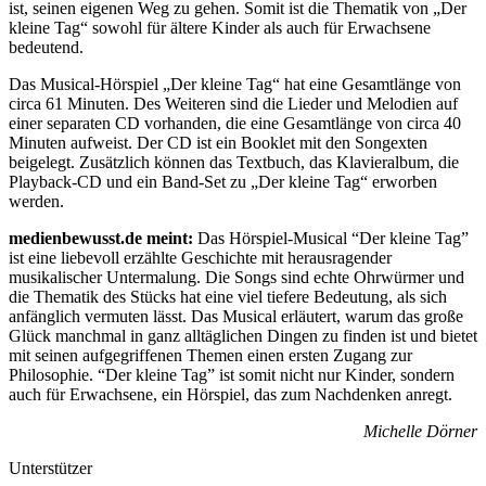
ist, seinen eigenen Weg zu gehen. Somit ist die Thematik von „Der
kleine Tag“ sowohl für ältere Kinder als auch für Erwachsene
bedeutend.
Das Musical-Hörspiel „Der kleine Tag“ hat eine Gesamtlänge von
circa 61 Minuten. Des Weiteren sind die Lieder und Melodien auf
einer separaten CD vorhanden, die eine Gesamtlänge von circa 40
Minuten aufweist. Der CD ist ein Booklet mit den Songexten
beigelegt. Zusätzlich können das Textbuch, das Klavieralbum, die
Playback-CD und ein Band-Set zu „Der kleine Tag“ erworben
werden.
medienbewusst.de meint:
Das Hörspiel-Musical “Der kleine Tag”
ist eine liebevoll erzählte Geschichte mit herausragender
musikalischer Untermalung. Die Songs sind echte Ohrwürmer und
die Thematik des Stücks hat eine viel tiefere Bedeutung, als sich
anfänglich vermuten lässt. Das Musical erläutert, warum das große
Glück manchmal in ganz alltäglichen Dingen zu finden ist und bietet
mit seinen aufgegriffenen Themen einen ersten Zugang zur
Philosophie. “Der kleine Tag” ist somit nicht nur Kinder, sondern
auch für Erwachsene, ein Hörspiel, das zum Nachdenken anregt.
Michelle Dörner
Unterstützer