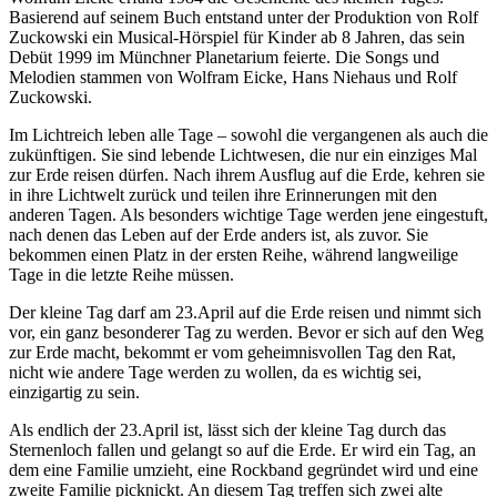
Basierend auf seinem Buch entstand unter der Produktion von Rolf
Zuckowski ein Musical-Hörspiel für Kinder ab 8 Jahren, das sein
Debüt 1999 im Münchner Planetarium feierte. Die Songs und
Melodien stammen von Wolfram Eicke, Hans Niehaus und Rolf
Zuckowski.
Im Lichtreich leben alle Tage – sowohl die vergangenen als auch die
zukünftigen. Sie sind lebende Lichtwesen, die nur ein einziges Mal
zur Erde reisen dürfen. Nach ihrem Ausflug auf die Erde, kehren sie
in ihre Lichtwelt zurück und teilen ihre Erinnerungen mit den
anderen Tagen. Als besonders wichtige Tage werden jene eingestuft,
nach denen das Leben auf der Erde anders ist, als zuvor. Sie
bekommen einen Platz in der ersten Reihe, während langweilige
Tage in die letzte Reihe müssen.
Der kleine Tag darf am 23.April auf die Erde reisen und nimmt sich
vor, ein ganz besonderer Tag zu werden. Bevor er sich auf den Weg
zur Erde macht, bekommt er vom geheimnisvollen Tag den Rat,
nicht wie andere Tage werden zu wollen, da es wichtig sei,
einzigartig zu sein.
Als endlich der 23.April ist, lässt sich der kleine Tag durch das
Sternenloch fallen und gelangt so auf die Erde. Er wird ein Tag, an
dem eine Familie umzieht, eine Rockband gegründet wird und eine
zweite Familie picknickt. An diesem Tag treffen sich zwei alte