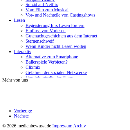
Suizid auf Netflix
Vom Film zum Musical
Vor- und Nachteile von Castingshows
Lesen
Begeisterung fürs Lesen fördern
Einfluss von Vorlesen
Gutenachtgeschichten aus dem Internet
Sternenschweif
Wenn Kinder nicht Lesen wollen
Interaktiv
Alternative zum Smartphone
Ballerspiele Verbieten?
Clixmix
Gefahren der sozialen Netzwerke
Handykontrolle der Eltern
Mehr von uns
Ist mein Kind Handysüchtig?
Kettenbriefe auf Whatsapp
Soziale Medien und Gesundheit
Sprachassistenten
Traumberuf Influencer
YouTube-Kanal erlauben?
Vorherige
Lernen
Nächste
Bilinguale Kindersendungen
Sprachen lernen mit Apps
© 2026 medienbewusst.de
Impressum
Archiv
Steigert Vorlesen die Lesekompetenz der Kinder?