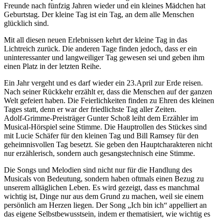
Freunde nach fünfzig Jahren wieder und ein kleines Mädchen hat
Geburtstag. Der kleine Tag ist ein Tag, an dem alle Menschen
glücklich sind.
Mit all diesen neuen Erlebnissen kehrt der kleine Tag in das
Lichtreich zurück. Die anderen Tage finden jedoch, dass er ein
uninteressanter und langweiliger Tag gewesen sei und geben ihm
einen Platz in der letzten Reihe.
Ein Jahr vergeht und es darf wieder ein 23.April zur Erde reisen.
Nach seiner Rückkehr erzählt er, dass die Menschen auf der ganzen
Welt gefeiert haben. Die Feierlichkeiten finden zu Ehren des kleinen
Tages statt, denn er war der friedlichste Tag aller Zeiten.
Adolf-Grimme-Preisträger Gunter Schoß leiht dem Erzähler im
Musical-Hörspiel seine Stimme. Die Hauptrollen des Stückes sind
mit Lucie Schäfer für den kleinen Tag und Bill Ramsey für den
geheimnisvollen Tag besetzt. Sie geben den Hauptcharakteren nicht
nur erzählerisch, sondern auch gesangstechnisch eine Stimme.
Die Songs und Melodien sind nicht nur für die Handlung des
Musicals von Bedeutung, sondern haben oftmals einen Bezug zu
unserem alltäglichen Leben. Es wird gezeigt, dass es manchmal
wichtig ist, Dinge nur aus dem Grund zu machen, weil sie einem
persönlich am Herzen liegen. Der Song „Ich bin ich“ appelliert an
das eigene Selbstbewusstsein, indem er thematisiert, wie wichtig es