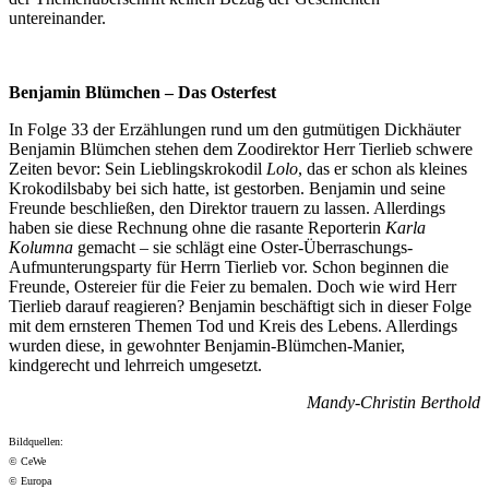
untereinander.
Benjamin Blümchen – Das Osterfest
In Folge 33 der Erzählungen rund um den gutmütigen Dickhäuter
Benjamin Blümchen stehen dem Zoodirektor Herr Tierlieb schwere
Zeiten bevor: Sein Lieblingskrokodil
Lolo
, das er schon als kleines
Krokodilsbaby bei sich hatte, ist gestorben. Benjamin und seine
Freunde beschließen, den Direktor trauern zu lassen. Allerdings
haben sie diese Rechnung ohne die rasante Reporterin
Karla
Kolumna
gemacht – sie schlägt eine Oster-Überraschungs-
Aufmunterungsparty für Herrn Tierlieb vor. Schon beginnen die
Freunde, Ostereier für die Feier zu bemalen. Doch wie wird Herr
Tierlieb darauf reagieren? Benjamin beschäftigt sich in dieser Folge
mit dem ernsteren Themen Tod und Kreis des Lebens. Allerdings
wurden diese, in gewohnter Benjamin-Blümchen-Manier,
kindgerecht und lehrreich umgesetzt.
Mandy-Christin Berthold
Bildquellen:
© CeWe
© Europa