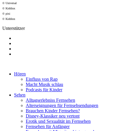
© Universal
© Kiddinx
© pixi
© Kiddinx
Unterstützer
Hören
Einfluss von Rap
Macht Musik schlau
Podcasts für Kinder
Sehen
Alltagserlebniss Fernsehen
Alterseignungen für Fernsehsendungen
Brauchen Kinder Fernsehen?
Disney-Klassiker neu vertont
Erotik und Sexualität im Fernsehen
Fernsehen für Anfänger