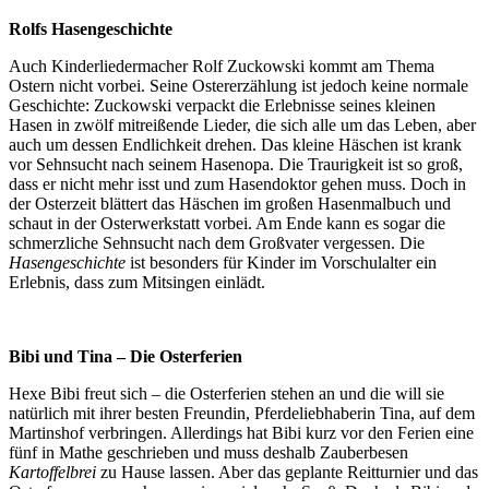
Rolfs Hasengeschichte
Auch Kinderliedermacher Rolf Zuckowski kommt am Thema
Ostern nicht vorbei. Seine Ostererzählung ist jedoch keine normale
Geschichte: Zuckowski verpackt die Erlebnisse seines kleinen
Hasen in zwölf mitreißende Lieder, die sich alle um das Leben, aber
auch um dessen Endlichkeit drehen. Das kleine Häschen ist krank
vor Sehnsucht nach seinem Hasenopa. Die Traurigkeit ist so groß,
dass er nicht mehr isst und zum Hasendoktor gehen muss. Doch in
der Osterzeit blättert das Häschen im großen Hasenmalbuch und
schaut in der Osterwerkstatt vorbei. Am Ende kann es sogar die
schmerzliche Sehnsucht nach dem Großvater vergessen. Die
Hasengeschichte
ist besonders für Kinder im Vorschulalter ein
Erlebnis, dass zum Mitsingen einlädt.
Bibi und Tina – Die Osterferien
Hexe Bibi freut sich – die Osterferien stehen an und die will sie
natürlich mit ihrer besten Freundin, Pferdeliebhaberin Tina, auf dem
Martinshof verbringen. Allerdings hat Bibi kurz vor den Ferien eine
fünf in Mathe geschrieben und muss deshalb Zauberbesen
Kartoffelbrei
zu Hause lassen. Aber das geplante Reitturnier und das