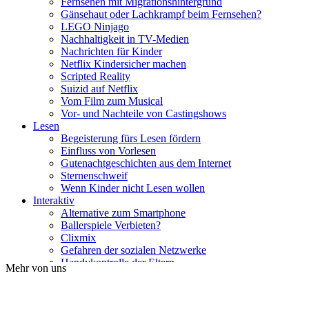
Fernsehen mit Migrationshintergrund
Gänsehaut oder Lachkrampf beim Fernsehen?
LEGO Ninjago
Nachhaltigkeit in TV-Medien
Nachrichten für Kinder
Netflix Kindersicher machen
Scripted Reality
Suizid auf Netflix
Vom Film zum Musical
Vor- und Nachteile von Castingshows
Lesen
Begeisterung fürs Lesen fördern
Einfluss von Vorlesen
Gutenachtgeschichten aus dem Internet
Sternenschweif
Wenn Kinder nicht Lesen wollen
Interaktiv
Alternative zum Smartphone
Ballerspiele Verbieten?
Clixmix
Gefahren der sozialen Netzwerke
Handykontrolle der Eltern
Mehr von uns
Ist mein Kind Handysüchtig?
Kettenbriefe auf Whatsapp
Soziale Medien und Gesundheit