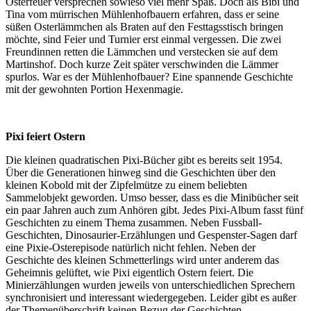
Osterfeuer versprechen sowieso viel mehr Spaß. Doch als Bibi und
Tina vom mürrischen Mühlenhofbauern erfahren, dass er seine
süßen Osterlämmchen als Braten auf den Festtagsstisch bringen
möchte, sind Feier und Turnier erst einmal vergessen. Die zwei
Freundinnen retten die Lämmchen und verstecken sie auf dem
Martinshof. Doch kurze Zeit später verschwinden die Lämmer
spurlos. War es der Mühlenhofbauer? Eine spannende Geschichte
mit der gewohnten Portion Hexenmagie.
Pixi feiert Ostern
Die kleinen quadratischen Pixi-Bücher gibt es bereits seit 1954.
Über die Generationen hinweg sind die Geschichten über den
kleinen Kobold mit der Zipfelmütze zu einem beliebten
Sammelobjekt geworden. Umso besser, dass es die Minibücher seit
ein paar Jahren auch zum Anhören gibt. Jedes Pixi-Album fasst fünf
Geschichten zu einem Thema zusammen. Neben Fussball-
Geschichten, Dinosaurier-Erzählungen und Gespenster-Sagen darf
eine Pixie-Osterepisode natürlich nicht fehlen. Neben der
Geschichte des kleinen Schmetterlings wird unter anderem das
Geheimnis gelüftet, wie Pixi eigentlich Ostern feiert. Die
Minierzählungen wurden jeweils von unterschiedlichen Sprechern
synchronisiert und interessant wiedergegeben. Leider gibt es außer
der Themenüberschrift keinen Bezug der Geschichten