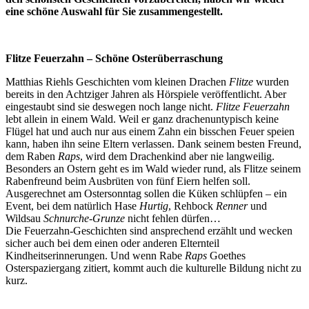
eine schöne Auswahl für Sie zusammengestellt.
Flitze Feuerzahn – Schöne Osterüberraschung
Matthias Riehls Geschichten vom kleinen Drachen
Flitze
wurden
bereits in den Achtziger Jahren als Hörspiele veröffentlicht. Aber
eingestaubt sind sie deswegen noch lange nicht.
Flitze Feuerzahn
lebt allein in einem Wald. Weil er ganz drachenuntypisch keine
Flügel hat und auch nur aus einem Zahn ein bisschen Feuer speien
kann, haben ihn seine Eltern verlassen. Dank seinem besten Freund,
dem Raben
Raps
, wird dem Drachenkind aber nie langweilig.
Besonders an Ostern geht es im Wald wieder rund, als Flitze seinem
Rabenfreund beim Ausbrüten von fünf Eiern helfen soll.
Ausgerechnet am Ostersonntag sollen die Küken schlüpfen – ein
Event, bei dem natürlich Hase
Hurtig
, Rehbock
Renner
und
Wildsau
Schnurche-Grunze
nicht fehlen dürfen…
Die Feuerzahn-Geschichten sind ansprechend erzählt und wecken
sicher auch bei dem einen oder anderen Elternteil
Kindheitserinnerungen. Und wenn Rabe
Raps
Goethes
Osterspaziergang zitiert, kommt auch die kulturelle Bildung nicht zu
kurz.