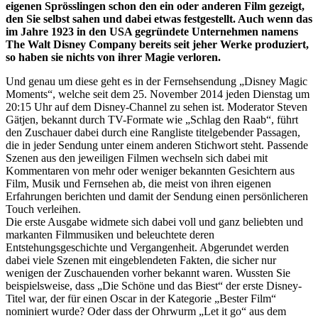
eigenen Sprösslingen schon den ein oder anderen Film gezeigt,
den Sie selbst sahen und dabei etwas festgestellt. Auch wenn das
im Jahre 1923 in den USA gegründete Unternehmen namens
The Walt Disney Company bereits seit jeher Werke produziert,
so haben sie nichts von ihrer Magie verloren.
Und genau um diese geht es in der Fernsehsendung „Disney Magic
Moments“, welche seit dem 25. November 2014 jeden Dienstag um
20:15 Uhr auf dem Disney-Channel zu sehen ist. Moderator Steven
Gätjen, bekannt durch TV-Formate wie „Schlag den Raab“, führt
den Zuschauer dabei durch eine Rangliste titelgebender Passagen,
die in jeder Sendung unter einem anderen Stichwort steht. Passende
Szenen aus den jeweiligen Filmen wechseln sich dabei mit
Kommentaren von mehr oder weniger bekannten Gesichtern aus
Film, Musik und Fernsehen ab, die meist von ihren eigenen
Erfahrungen berichten und damit der Sendung einen persönlicheren
Touch verleihen.
Die erste Ausgabe widmete sich dabei voll und ganz beliebten und
markanten Filmmusiken und beleuchtete deren
Entstehungsgeschichte und Vergangenheit. Abgerundet werden
dabei viele Szenen mit eingeblendeten Fakten, die sicher nur
wenigen der Zuschauenden vorher bekannt waren. Wussten Sie
beispielsweise, dass „Die Schöne und das Biest“ der erste Disney-
Titel war, der für einen Oscar in der Kategorie „Bester Film“
nominiert wurde? Oder dass der Ohrwurm „Let it go“ aus dem