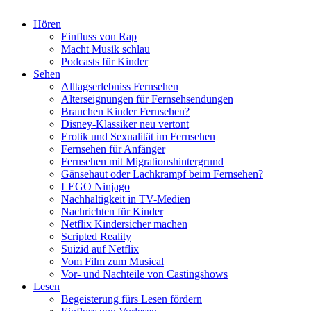
Hören
Einfluss von Rap
Macht Musik schlau
Podcasts für Kinder
Sehen
Alltagserlebniss Fernsehen
Alterseignungen für Fernsehsendungen
Brauchen Kinder Fernsehen?
Disney-Klassiker neu vertont
Erotik und Sexualität im Fernsehen
Fernsehen für Anfänger
Fernsehen mit Migrationshintergrund
Gänsehaut oder Lachkrampf beim Fernsehen?
LEGO Ninjago
Nachhaltigkeit in TV-Medien
Nachrichten für Kinder
Netflix Kindersicher machen
Scripted Reality
Suizid auf Netflix
Vom Film zum Musical
Vor- und Nachteile von Castingshows
Lesen
Begeisterung fürs Lesen fördern