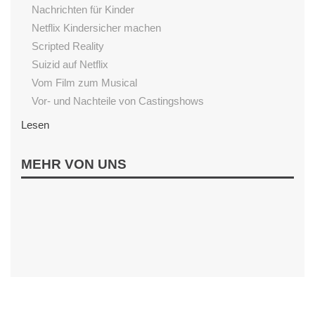
Nachrichten für Kinder
Netflix Kindersicher machen
Scripted Reality
Suizid auf Netflix
Vom Film zum Musical
Vor- und Nachteile von Castingshows
Lesen
Begeisterung fürs Lesen fördern
MEHR VON UNS
Einfluss von Vorlesen
Gutenachtgeschichten aus dem Internet
Sternenschweif
Wenn Kinder nicht Lesen wollen
Interaktiv
Alternative zum Smartphone
Ballerspiele Verbieten?
Clixmix