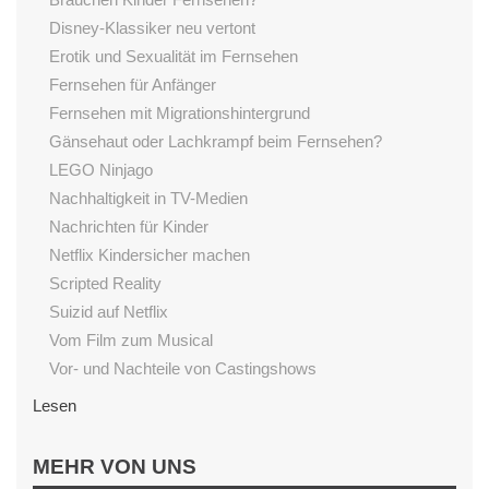
Disney-Klassiker neu vertont
Erotik und Sexualität im Fernsehen
Fernsehen für Anfänger
Fernsehen mit Migrationshintergrund
Gänsehaut oder Lachkrampf beim Fernsehen?
LEGO Ninjago
Nachhaltigkeit in TV-Medien
Nachrichten für Kinder
Netflix Kindersicher machen
Scripted Reality
Suizid auf Netflix
Vom Film zum Musical
Vor- und Nachteile von Castingshows
Lesen
Begeisterung fürs Lesen fördern
MEHR VON UNS
Einfluss von Vorlesen