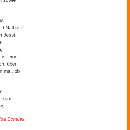
t sowie
as
nd Nathalie
n Jessi,
e
n,
ist eine
ch, über
en mal, ob
as
is zum
en.
isa Schales