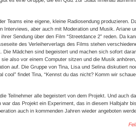
ibt es eine Gruppe, die ein Quiz zur Stadt Ilmenau aufnimm
 der Teams eine eigene, kleine Radiosendung produzieren. D
n Interviews, aber auch mit Moderation und Musik. Ariane u
 ihrer Sendung über den Film “Streetdance 2” reden. Da kan
sseseite des Verleiherverlags des Films stehen verschieden
. Die Mädchen sind begeistert und machen sich sofort dara
sie also vor einem Computer sitzen und die Musik anhören, 
on auf. Die Gruppe von Tina, Lisa und Selina diskutiert no
tal cool” findet Tina, “Kennst du das nicht? Komm wir schau
 die Teilnehmer alle begeistert von dem Projekt. Und auch d
h war das Projekt ein Experiment, das in diesem Halbjahr b
ooperation auch in kommenden Jahren wieder angeboten werd
Fel