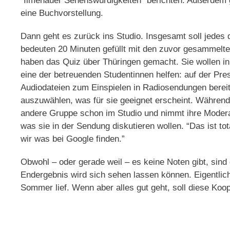
“Ilmenauer Sehenswürdigkeiten” berichten. Außerdem g
eine Buchvorstellung.
Dann geht es zurück ins Studio. Insgesamt soll jedes
bedeuten 20 Minuten gefüllt mit den zuvor gesammelte
haben das Quiz über Thüringen gemacht. Sie wollen in
eine der betreuenden Studentinnen helfen: auf der Pre
Audiodateien zum Einspielen in Radiosendungen bereit
auszuwählen, was für sie geeignet erscheint. Während 
andere Gruppe schon im Studio und nimmt ihre Moderati
was sie in der Sendung diskutieren wollen. “Das ist to
wir was bei Google finden.”
Obwohl – oder gerade weil – es keine Noten gibt, sind
Endergebnis wird sich sehen lassen können. Eigentlic
Sommer lief. Wenn aber alles gut geht, soll diese K