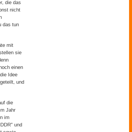
r, die das
onst nicht
n
u das tun
te mit
tellen sie
denn
 noch einen
die Idee
eteilt, und
uf die
im Jahr
un im
r DDR” und