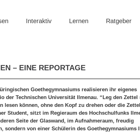
sen
Interaktiv
Lernen
Ratgeber
EN – EINE REPORTAGE
hüringischen Goethegymnasiums realisieren ihr eigenes
o der Technischen Universität Ilmenau. “Leg den Zettel 
ihn lesen können, ohne den Kopf zu drehen oder die Zett
ner Student, sitzt im Regieraum des Hochschulfunks Il
nderen Seite der Glaswand, im Aufnahmeraum, freudig
n, sondern von einer Schülerin des Goethegymnasiums 