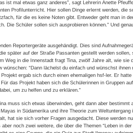
as ist mal etwas ganz anderes”, sagt Lehrerin Anette Pfeuffe
en Profilunterricht. Hier sollen Dinge erlernt werden, die s
zfach, für die es keine Noten gibt. Entweder geht man in de
ch. Die Schüler sollen sich ausprobieren können.” Und gena
den Reportergeräte ausgehändigt. Dies sind Aufnahmegerä
die später auf der Straße Passanten gestellt werden sollen, s
m Weg in die Innenstadt fragt Tina, zwölf Jahre alt, wie sie 
ew wünschen: “Dann lächelst du einfach und wünschst ihnen
 Projekt ergab sich durch einen ehemaligen hsf-ler. Er hatte 
ür das Projekt haben sich die Schülerinnen in Gruppen aufg
abei, um zu helfen und zu erklären.”
Tina muss sich etwas überwinden, geht dann aber bestimmt a
e Mayas in Südamerika und ihre Theorie zum Weltuntergang 
 alt, hat sie sich vorher Fragen ausgedacht. Diese werden n
s aber noch zwei weitere, die über die Themen “Leben in de