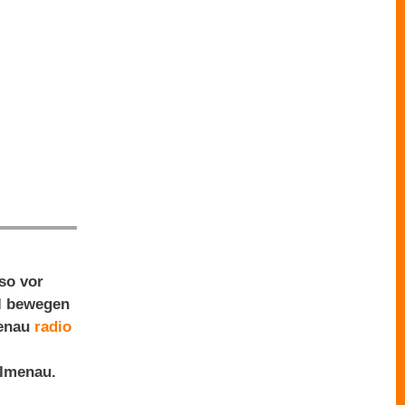
so vor
el bewegen
menau
radio
Ilmenau.