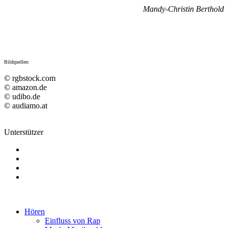
Mandy-Christin Berthold
Bildquellen:
© rgbstock.com
© amazon.de
© udibo.de
© audiamo.at
Unterstützer
Hören
Einfluss von Rap