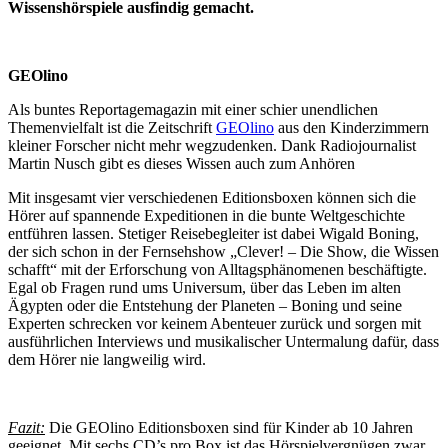
Wissenshörspiele ausfindig gemacht.
GEOlino
Als buntes Reportagemagazin mit einer schier unendlichen
Themenvielfalt ist die Zeitschrift
GEOlino
aus den Kinderzimmern
kleiner Forscher nicht mehr wegzudenken. Dank Radiojournalist
Martin Nusch gibt es dieses Wissen auch zum Anhören
Mit insgesamt vier verschiedenen Editionsboxen können sich die
Hörer auf spannende Expeditionen in die bunte Weltgeschichte
entführen lassen. Stetiger Reisebegleiter ist dabei Wigald Boning,
der sich schon in der Fernsehshow „Clever! – Die Show, die Wissen
schafft“ mit der Erforschung von Alltagsphänomenen beschäftigte.
Egal ob Fragen rund ums Universum, über das Leben im alten
Ägypten oder die Entstehung der Planeten – Boning und seine
Experten schrecken vor keinem Abenteuer zurück und sorgen mit
ausführlichen Interviews und musikalischer Untermalung dafür, dass
dem Hörer nie langweilig wird.
Fazit:
Die GEOlino Editionsboxen sind für Kinder ab 10 Jahren
geeignet. Mit sechs CD’s pro Box ist das Hörspielvergnügen zwar