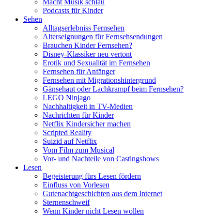
Macht Musik schlau
Podcasts für Kinder
Sehen
Alltagserlebniss Fernsehen
Alterseignungen für Fernsehsendungen
Brauchen Kinder Fernsehen?
Disney-Klassiker neu vertont
Erotik und Sexualität im Fernsehen
Fernsehen für Anfänger
Fernsehen mit Migrationshintergrund
Gänsehaut oder Lachkrampf beim Fernsehen?
LEGO Ninjago
Nachhaltigkeit in TV-Medien
Nachrichten für Kinder
Netflix Kindersicher machen
Scripted Reality
Suizid auf Netflix
Vom Film zum Musical
Vor- und Nachteile von Castingshows
Lesen
Begeisterung fürs Lesen fördern
Einfluss von Vorlesen
Gutenachtgeschichten aus dem Internet
Sternenschweif
Wenn Kinder nicht Lesen wollen