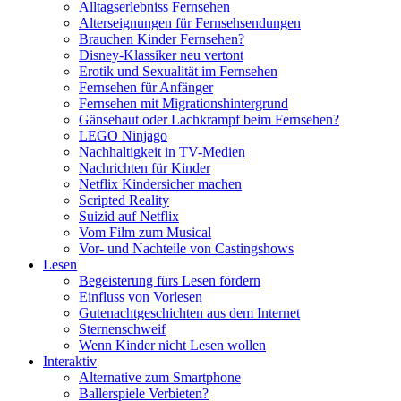
Alltagserlebniss Fernsehen
Alterseignungen für Fernsehsendungen
Brauchen Kinder Fernsehen?
Disney-Klassiker neu vertont
Erotik und Sexualität im Fernsehen
Fernsehen für Anfänger
Fernsehen mit Migrationshintergrund
Gänsehaut oder Lachkrampf beim Fernsehen?
LEGO Ninjago
Nachhaltigkeit in TV-Medien
Nachrichten für Kinder
Netflix Kindersicher machen
Scripted Reality
Suizid auf Netflix
Vom Film zum Musical
Vor- und Nachteile von Castingshows
Lesen
Begeisterung fürs Lesen fördern
Einfluss von Vorlesen
Gutenachtgeschichten aus dem Internet
Sternenschweif
Wenn Kinder nicht Lesen wollen
Interaktiv
Alternative zum Smartphone
Ballerspiele Verbieten?