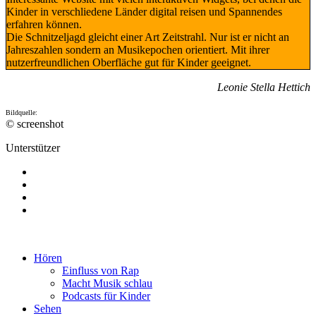
Kinder in verschliedene Länder digital reisen und Spannendes
erfahren können.
Die Schnitzeljagd gleicht einer Art Zeitstrahl. Nur ist er nicht an
Jahreszahlen sondern an Musikepochen orientiert. Mit ihrer
nutzerfreundlichen Oberfläche gut für Kinder geeignet.
Leonie Stella Hettich
Bildquelle:
© screenshot
Unterstützer
Hören
Einfluss von Rap
Macht Musik schlau
Podcasts für Kinder
Sehen