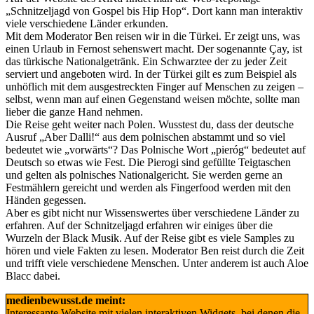
„Schnitzeljagd von Gospel bis Hip Hop“. Dort kann man interaktiv
viele verschiedene Länder erkunden.
Mit dem Moderator Ben reisen wir in die Türkei. Er zeigt uns, was
einen Urlaub in Fernost sehenswert macht. Der sogenannte Çay, ist
das türkische Nationalgetränk. Ein Schwarztee der zu jeder Zeit
serviert und angeboten wird. In der Türkei gilt es zum Beispiel als
unhöflich mit dem ausgestreckten Finger auf Menschen zu zeigen –
selbst, wenn man auf einen Gegenstand weisen möchte, sollte man
lieber die ganze Hand nehmen.
Die Reise geht weiter nach Polen. Wusstest du, dass der deutsche
Ausruf „Aber Dalli!“ aus dem polnischen abstammt und so viel
bedeutet wie „vorwärts“? Das Polnische Wort „pieróg“ bedeutet auf
Deutsch so etwas wie Fest. Die Pierogi sind gefüllte Teigtaschen
und gelten als polnisches Nationalgericht. Sie werden gerne an
Festmählern gereicht und werden als Fingerfood werden mit den
Händen gegessen.
Aber es gibt nicht nur Wissenswertes über verschiedene Länder zu
erfahren. Auf der Schnitzeljagd erfahren wir einiges über die
Wurzeln der Black Musik. Auf der Reise gibt es viele Samples zu
hören und viele Fakten zu lesen. Moderator Ben reist durch die Zeit
und trifft viele verschiedene Menschen. Unter anderem ist auch Aloe
Blacc dabei.
medienbewusst.de meint:
Interessante Website mit vielen interaktiven Widgets, bei denen die