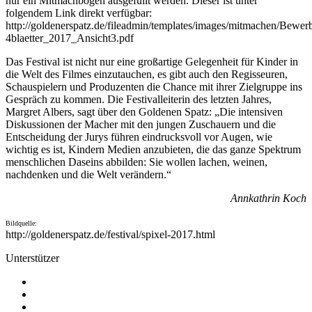
nur ein Mitmachbogen ausgefüllt werden. Dieser ist unter
folgendem Link direkt verfügbar:
http://goldenerspatz.de/fileadmin/templates/images/mitmachen/Bew
4blaetter_2017_Ansicht3.pdf
Das Festival ist nicht nur eine großartige Gelegenheit für Kinder in
die Welt des Filmes einzutauchen, es gibt auch den Regisseuren,
Schauspielern und Produzenten die Chance mit ihrer Zielgruppe ins
Gespräch zu kommen. Die Festivalleiterin des letzten Jahres,
Margret Albers, sagt über den Goldenen Spatz: „Die intensiven
Diskussionen der Macher mit den jungen Zuschauern und die
Entscheidung der Jurys führen eindrucksvoll vor Augen, wie
wichtig es ist, Kindern Medien anzubieten, die das ganze Spektrum
menschlichen Daseins abbilden: Sie wollen lachen, weinen,
nachdenken und die Welt verändern.“
Annkathrin Koch
Bildquelle:
http://goldenerspatz.de/festival/spixel-2017.html
Unterstützer