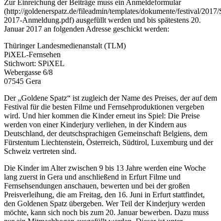
Zur Einreichung der Beiträge muss ein Anmeldeformular
(http://goldenerspatz.de/fileadmin/templates/dokumente/festival/201
2017-Anmeldung.pdf) ausgefüllt werden und bis spätestens 20.
Januar 2017 an folgenden Adresse geschickt werden:
Thüringer Landesmedienanstalt (TLM)
PiXEL-Fernsehen
Stichwort: SPiXEL
Webergasse 6/8
07545 Gera
Der „Goldene Spatz“ ist zugleich der Name des Preises, der auf dem
Festival für die besten Filme und Fernsehproduktionen vergeben
wird. Und hier kommen die Kinder erneut ins Spiel: Die Preise
werden von einer Kinderjury verliehen, in der Kindern aus
Deutschland, der deutschsprachigen Gemeinschaft Belgiens, dem
Fürstentum Liechtenstein, Österreich, Südtirol, Luxemburg und der
Schweiz vertreten sind.
Die Kinder im Alter zwischen 9 bis 13 Jahre werden eine Woche
lang zuerst in Gera und anschließend in Erfurt Filme und
Fernsehsendungen anschauen, bewerten und bei der großen
Preisverleihung, die am Freitag, den 16. Juni in Erfurt stattfindet,
den Goldenen Spatz übergeben. Wer Teil der Kinderjury werden
möchte, kann sich noch bis zum 20. Januar bewerben. Dazu muss