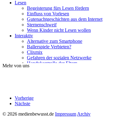
Lesen
Begeisterung fürs Lesen fördern
Einfluss von Vorlesen
Gutenachtgeschichten aus dem Internet
Sternenschweif
Wenn Kinder nicht Lesen wollen
Interaktiv
Alternative zum Smartphone
Ballerspiele Verbieten?
Clixmix
Gefahren der sozialen Netzwerke
Handykontrolle der Eltern
Mehr von uns
Ist mein Kind Handysüchtig?
Kettenbriefe auf Whatsapp
Soziale Medien und Gesundheit
Sprachassistenten
Traumberuf Influencer
YouTube-Kanal erlauben?
Vorherige
Lernen
Nächste
Bilinguale Kindersendungen
Sprachen lernen mit Apps
© 2026 medienbewusst.de
Impressum
Archiv
Steigert Vorlesen die Lesekompetenz der Kinder?
Tablets im Klassenzimmer
Ratgeber
Abofalle