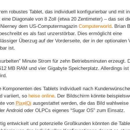
em robustes Tablet, das individuell konfigurierbar und mit i
 eine Diagonale von 8 Zoll (etwa 20 Zentimeter) – das sei die
McNierney dem US-Computermagazin
Computerworld
. Brian 
beschreibt es als fast unzerstörbar. Dies ermöglicht eine
siger Überzug auf der Vorderseite, der in der optionalen 
ar ist.
kurbelten” Minute Strom für zehn Betriebsminuten erzeugt. 
 512 MB RAM und vier Gigabyte Speicherplatz. Allerdings ist
ird.
die Komponenten des Tablets individuell nach Kundenwünsch
 variiert, so
heise online
. Der Bildschirm könnte beispielsw
nte von
PixelQi
ausgestattet werden, die das Bild wahlweise 
er Android oder OLPCs eigenes “Sugar OS” zum Einsatz.
tig entwickelt und potenzielle Großkunden könnten die Table