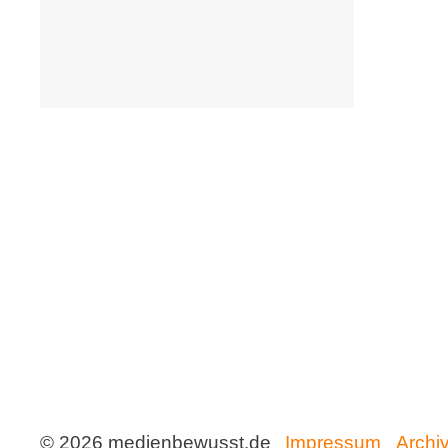
Einfluss von Vorlesen
Gutenachtgeschichten aus dem
Internet
Sternenschweif
Wenn Kinder nicht Lesen wollen
INTERAKTIV
Alternative zum Smartphone
Ballerspiele Verbieten?
Clixmix
Gefahren der sozialen Netzwerke
Handykontrolle der Eltern
Ist mein Kind Handysüchtig?
Kettenbriefe auf Whatsapp
Soziale Medien und Gesundheit
Sprachassistenten
Traumberuf Influencer
© 2026 medienbewusst.de
Impressum
Archi