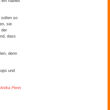
 ein halbes
 sollen so
en, sie
 der
ind, dass
len, denn
tops und
Anika Penn