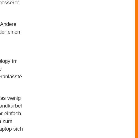
 besserer
 Andere
der einen
ology im
e
ranlasste
was wenig
Handkurbel
r einfach
en zum
aptop sich