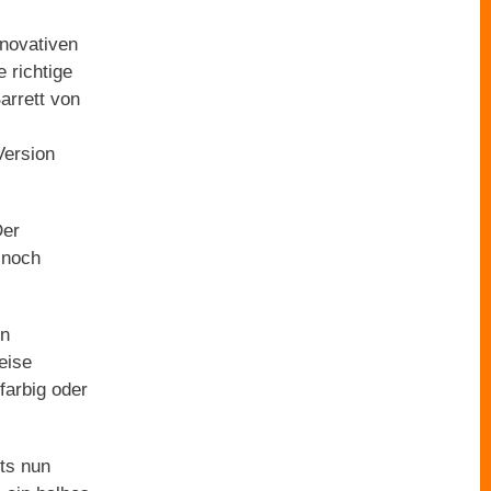
nnovativen
 richtige
Barrett von
Version
Der
 noch
en
eise
farbig oder
ts nun