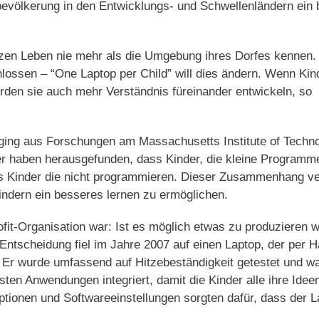
tbevölkerung in den Entwicklungs- und Schwellenländern ein
ganzen Leben nie mehr als die Umgebung ihres Dorfes kennen.
lossen – “One Laptop per Child” will dies ändern. Wenn Kin
den sie auch mehr Verständnis füreinander entwickeln, so
ging aus Forschungen am Massachusetts Institute of Techn
her haben herausgefunden, dass Kinder, die kleine Programm
ls Kinder die nicht programmieren. Dieser Zusammenhang ve
ndern ein besseres lernen zu ermöglichen.
fit-Organisation war: Ist es möglich etwas zu produzieren 
 Entscheidung fiel im Jahre 2007 auf einen Laptop, der per 
 Er wurde umfassend auf Hitzebeständigkeit getestet und wa
en Anwendungen integriert, damit die Kinder alle ihre Ide
tionen und Softwareeinstellungen sorgten dafür, dass der L