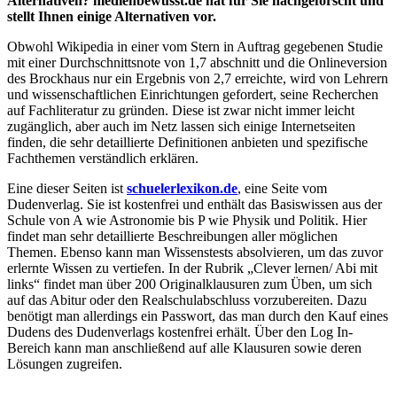
Alternativen? medienbewusst.de hat für Sie nachgeforscht und
stellt Ihnen einige Alternativen vor.
Obwohl Wikipedia in einer vom Stern in Auftrag gegebenen Studie
mit einer Durchschnittsnote von 1,7 abschnitt und die Onlineversion
des Brockhaus nur ein Ergebnis von 2,7 erreichte, wird von Lehrern
und wissenschaftlichen Einrichtungen gefordert, seine Recherchen
auf Fachliteratur zu gründen. Diese ist zwar nicht immer leicht
zugänglich, aber auch im Netz lassen sich einige Internetseiten
finden, die sehr detaillierte Definitionen anbieten und spezifische
Fachthemen verständlich erklären.
Eine dieser Seiten ist
schuelerlexikon.de
, eine Seite vom
Dudenverlag. Sie ist kostenfrei und enthält das Basiswissen aus der
Schule von A wie Astronomie bis P wie Physik und Politik. Hier
findet man sehr detaillierte Beschreibungen aller möglichen
Themen. Ebenso kann man Wissenstests absolvieren, um das zuvor
erlernte Wissen zu vertiefen. In der Rubrik „Clever lernen/ Abi mit
links“ findet man über 200 Originalklausuren zum Üben, um sich
auf das Abitur oder den Realschulabschluss vorzubereiten. Dazu
benötigt man allerdings ein Passwort, das man durch den Kauf eines
Dudens des Dudenverlags kostenfrei erhält. Über den Log In-
Bereich kann man anschließend auf alle Klausuren sowie deren
Lösungen zugreifen.