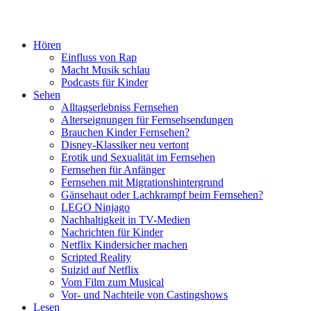
Hören
Einfluss von Rap
Macht Musik schlau
Podcasts für Kinder
Sehen
Alltagserlebniss Fernsehen
Alterseignungen für Fernsehsendungen
Brauchen Kinder Fernsehen?
Disney-Klassiker neu vertont
Erotik und Sexualität im Fernsehen
Fernsehen für Anfänger
Fernsehen mit Migrationshintergrund
Gänsehaut oder Lachkrampf beim Fernsehen?
LEGO Ninjago
Nachhaltigkeit in TV-Medien
Nachrichten für Kinder
Netflix Kindersicher machen
Scripted Reality
Suizid auf Netflix
Vom Film zum Musical
Vor- und Nachteile von Castingshows
Lesen