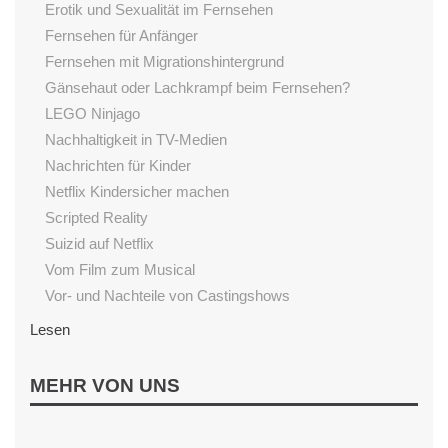
Erotik und Sexualität im Fernsehen
Fernsehen für Anfänger
Fernsehen mit Migrationshintergrund
Gänsehaut oder Lachkrampf beim Fernsehen?
LEGO Ninjago
Nachhaltigkeit in TV-Medien
Nachrichten für Kinder
Netflix Kindersicher machen
Scripted Reality
Suizid auf Netflix
Vom Film zum Musical
Vor- und Nachteile von Castingshows
Lesen
Begeisterung fürs Lesen fördern
MEHR VON UNS
Einfluss von Vorlesen
Gutenachtgeschichten aus dem Internet
Sternenschweif