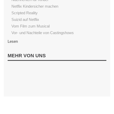
Netflix Kindersicher machen
Scripted Reality
Suizid auf Netflix
Vom Film zum Musical
Vor- und Nachteile von Castingshows
Lesen
Begeisterung fürs Lesen fördern
MEHR VON UNS
Einfluss von Vorlesen
Gutenachtgeschichten aus dem Internet
Sternenschweif
Wenn Kinder nicht Lesen wollen
Interaktiv
Alternative zum Smartphone
Ballerspiele Verbieten?
Clixmix
Gefahren der sozialen Netzwerke